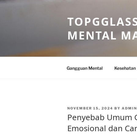
Skip
to
TOPGGLASS
content
MENTAL MA
Gangguan Mental
Kesehatan
POSTED
NOVEMBER 15, 2024
BY
ADMI
ON
Penyebab Umum 
Emosional dan Ca