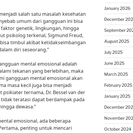
January 2026
enjadi salah satu masalah kesehatan
December 20
Penyebab umum dari gangguan ini bisa
aktor genetik, lingkungan, hingga
September 20
rut psikolog terkenal, Sigmund Freud,
August 2025
bisa timbul akibat ketidakseimbangan
dalam diri seseorang.”
July 2025
June 2025
angguan mental emosional adalah
alami tekanan yang berlebihan, maka
March 2025
i gangguan mental emosional akan
uma masa kecil juga bisa menjadi
February 2025
psikiater ternama, Dr. Bessel van der
January 2025
g tidak teratasi dapat berdampak pada
hingga dewasa.”
December 20
November 20
ental emosional, ada beberapa
 Pertama, penting untuk mencari
October 2024