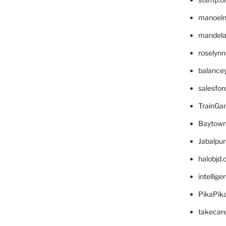
manoel
mandelae
roselyn
balance
salesfo
TrainG
Baytown
Jabalpu
halobjd
intellig
PikaPik
takecar