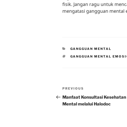
fisik. Jangan ragu untuk menc
mengatasi gangguan mental 
CATEGORIES
GANGGUAN MENTAL
TAGS
GANGGUAN MENTAL EMOSI
Post
Previous
PREVIOUS
navigation
Post
Manfaat Konsultasi Kesehatan
Mental melalui Halodoc