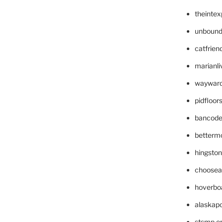
theinte
unbound
catfrien
marianli
wayward
pidfloo
bancode
betterm
hingsto
choosea
hoverbo
alaskapo
stsmp.o