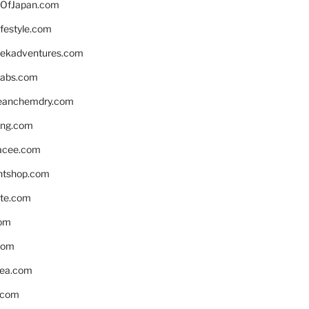
OfJapan.com
ifestyle.com
eekadventures.com
labs.com
leanchemdry.com
ing.com
acee.com
ntshop.com
te.com
om
com
ea.com
.com