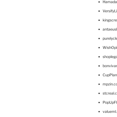
Hamada
VersifyL
kingscr
antaeus
purelyc
WishOp
shopleg
bonviva
CupPlan
mpzin.c
stcreal.
PopUpFl
valueml