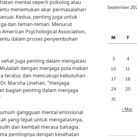
hatan mental seperti psikolog atau
September 20
bantu menemukan akar permasalahan
esuai. Kedua, penting juga untuk
rga dan teman-teman. Menurut
h American Psychological Association,
M
T
antu dalam proses penyembuhan
3
4
p sehat juga penting dalam mengatasi
 Mulailah dengan menjaga pola makan
10
11
ra teratur, dan mencukupi kebutuhan
17
18
, Dr. Marsha Linehan, “menjaga
24
25
kan bagian penting dalam menjaga
”
31
« Mar
 umum gangguan mental emosional
ah yang tepat untuk mengatasinya,
ulih dan kembali merasa bahagia.
sama pentingnya dengan kesehatan