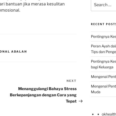
Search
ari bantuan jika merasa kesulitan
for:
emosional.
RECENT POST
Pentingnya Kes
Peran Ayah da
Tips dan Peng
ONAL ADALAH
Pentingnya Ke
bagi Keluarga
Mengenal Pent
NEXT
Next
Mengenal Pent
Post
Menanggulangi Bahaya Stress
Muda
Berkepanjangan dengan Cara yang
Tepat
okhealt