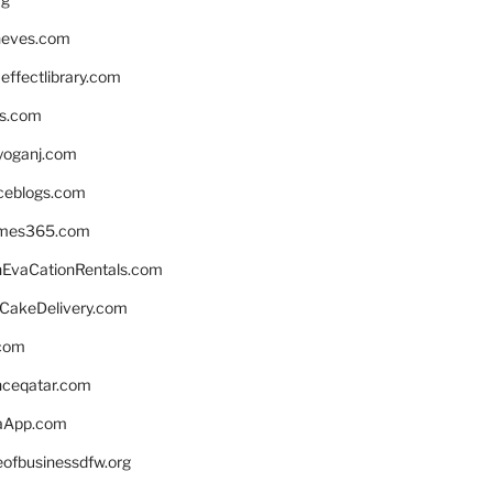
neves.com
ffectlibrary.com
ns.com
yoganj.com
rceblogs.com
ames365.com
EvaCationRentals.com
rCakeDelivery.com
.com
enceqatar.com
aApp.com
eofbusinessdfw.org