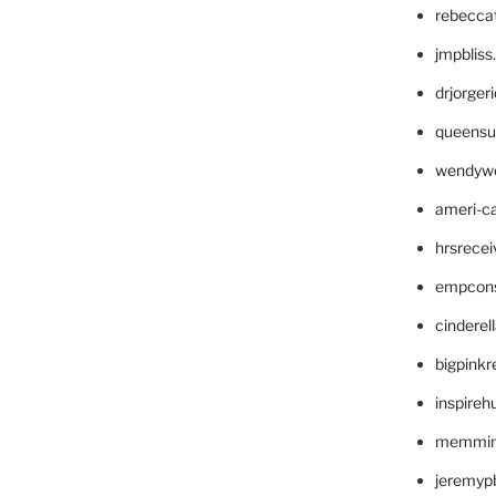
rebecca
jmpblis
drjorger
queensu
wendyw
ameri-
hrsrece
empcon
cinderel
bigpinkr
inspireh
memming
jeremyp