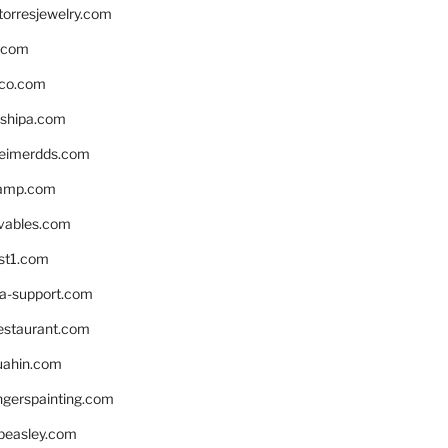
torresjewelry.com
s.com
ico.com
shipa.com
eimerdds.com
camp.com
ivables.com
st1.com
la-support.com
estaurant.com
uahin.com
erspainting.com
beasley.com