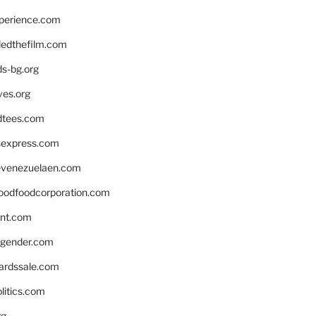
xperience.com
edthefilm.com
ds-bg.org
ves.org
tees.com
rsexpress.com
venezuelaen.com
oodfoodcorporation.com
nnt.com
gender.com
ardssale.com
litics.com
rg