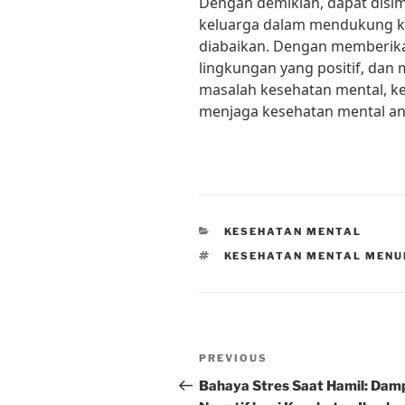
Dengan demikian, dapat disi
keluarga dalam mendukung ke
diabaikan. Dengan memberik
lingkungan yang positif, dan
masalah kesehatan mental, k
menjaga kesehatan mental an
CATEGORIES
KESEHATAN MENTAL
TAGS
KESEHATAN MENTAL MENU
Post
Previous
PREVIOUS
navigation
Post
Bahaya Stres Saat Hamil: Dam