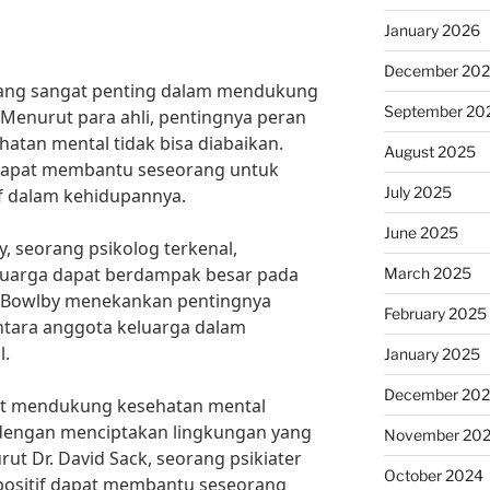
January 2026
December 20
ang sangat penting dalam mendukung
September 20
Menurut para ahli, pentingnya peran
atan mental tidak bisa diabaikan.
August 2025
 dapat membantu seseorang untuk
July 2025
f dalam kehidupannya.
June 2025
, seorang psikolog terkenal,
luarga dapat berdampak besar pada
March 2025
. Bowlby menekankan pentingnya
February 2025
ntara anggota keluarga dalam
l.
January 2025
December 20
pat mendukung kesehatan mental
dengan menciptakan lingkungan yang
November 20
ut Dr. David Sack, seorang psikiater
October 2024
positif dapat membantu seseorang