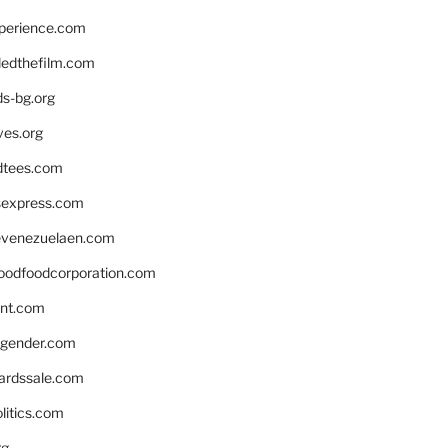
xperience.com
edthefilm.com
ds-bg.org
ves.org
tees.com
rsexpress.com
venezuelaen.com
oodfoodcorporation.com
nnt.com
gender.com
ardssale.com
litics.com
rg