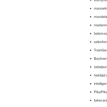
manoel
mandelae
roselyn
balance
salesfo
TrainG
Baytown
Jabalpu
halobjd
intellig
PikaPik
takecar