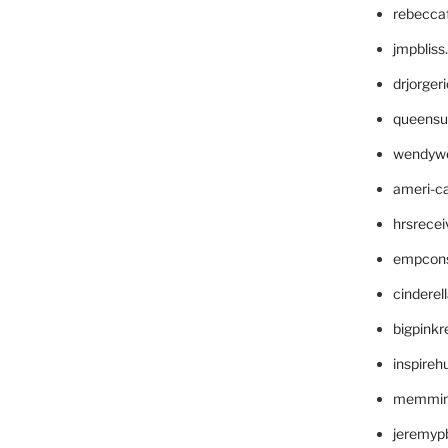
rebecca
jmpblis
drjorger
queensu
wendyw
ameri-
hrsrece
empcon
cinderel
bigpinkr
inspireh
memming
jeremyp