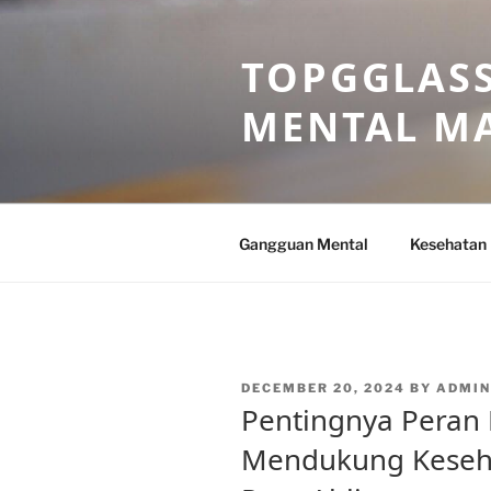
Skip
to
TOPGGLASS
content
MENTAL MA
Gangguan Mental
Kesehatan
POSTED
DECEMBER 20, 2024
BY
ADMI
ON
Pentingnya Peran
Mendukung Keseh