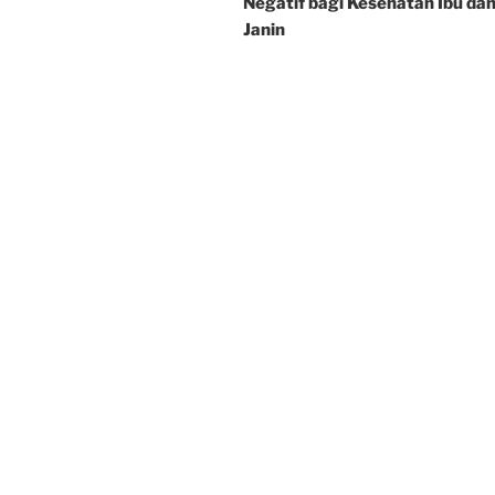
Negatif bagi Kesehatan Ibu da
Janin