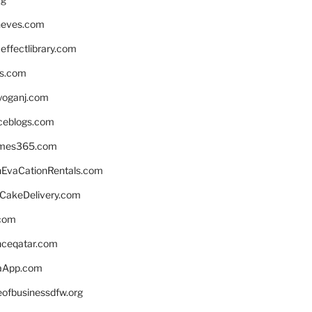
neves.com
ffectlibrary.com
ns.com
yoganj.com
rceblogs.com
ames365.com
EvaCationRentals.com
rCakeDelivery.com
.com
enceqatar.com
aApp.com
eofbusinessdfw.org