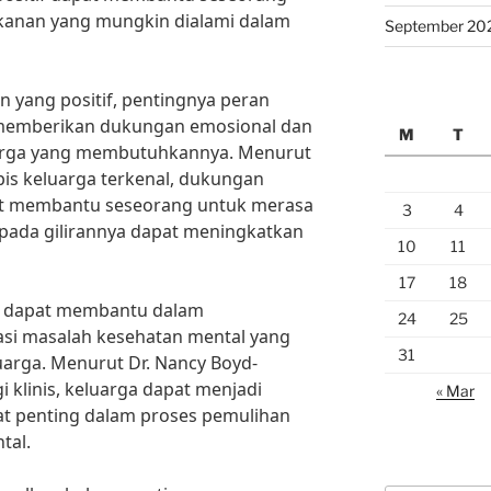
ekanan yang mungkin dialami dalam
September 20
n yang positif, pentingnya peran
m memberikan dukungan emosional dan
M
T
arga yang membutuhkannya. Menurut
apis keluarga terkenal, dukungan
at membantu seseorang untuk merasa
3
4
 pada gilirannya dapat meningkatkan
10
11
17
18
ga dapat membantu dalam
24
25
asi masalah kesehatan mental yang
31
arga. Menurut Dr. Nancy Boyd-
gi klinis, keluarga dapat menjadi
« Mar
t penting dalam proses pemulihan
tal.