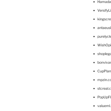
Hamada
VersifyL
kingscr
antaeus
purelyc
WishOp
shopleg
bonviva
CupPlan
mpzin.c
stcreal.
PopUpFl
valueml