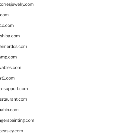
torresjewelry.com
s.com
ico.com
shipa.com
eimerdds.com
camp.com
ivables.com
st1.com
la-support.com
estaurant.com
uahin.com
erspainting.com
beasley.com