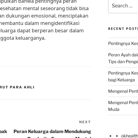
mpulkan bahwa pentingnya peran
Search
sehatan mental seseorang tidak bisa
for:
an dukungan emosional, menciptakan
 membantu dalam mengidentifikasi
RECENT POST
eluarga dapat berperan besar dalam
ggota keluarganya.
Pentingnya Kes
Peran Ayah da
Tips dan Peng
Pentingnya Ke
bagi Keluarga
RUT PARA AHLI
Mengenal Pent
Mengenal Pent
Muda
NEXT
Next
Post
pak
Peran Keluarga dalam Mendukung
okhealt