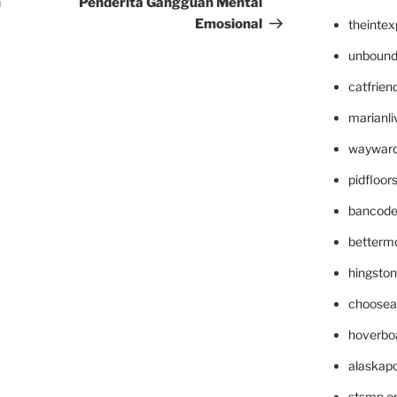
n
Penderita Gangguan Mental
Emosional
theinte
unbound
catfrien
marianli
wayward
pidfloo
bancode
betterm
hingsto
choosea
hoverbo
alaskapo
stsmp.o