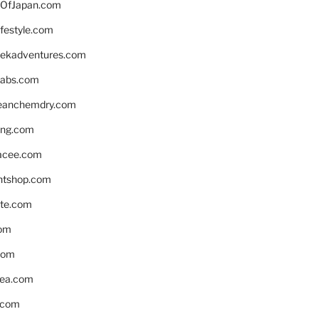
OfJapan.com
ifestyle.com
eekadventures.com
labs.com
leanchemdry.com
ing.com
acee.com
ntshop.com
te.com
om
com
ea.com
.com