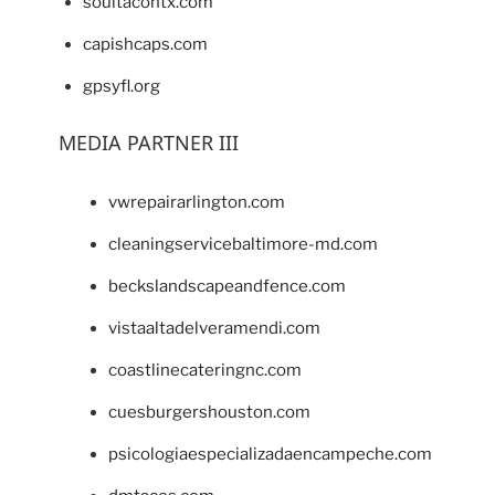
soultacohtx.com
capishcaps.com
gpsyfl.org
MEDIA PARTNER III
vwrepairarlington.com
cleaningservicebaltimore-md.com
beckslandscapeandfence.com
vistaaltadelveramendi.com
coastlinecateringnc.com
cuesburgershouston.com
psicologiaespecializadaencampeche.com