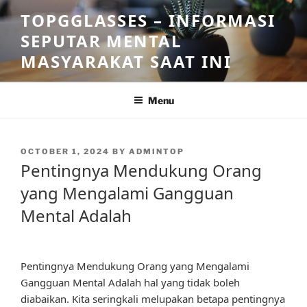
Skip
TOPGGLASSES – INFORMASI
to
SEPUTAR MENTAL
content
MASYARAKAT SAAT INI
Menu
POSTED
OCTOBER 1, 2024
BY
ADMINTOP
ON
Pentingnya Mendukung Orang
yang Mengalami Gangguan
Mental Adalah
Pentingnya Mendukung Orang yang Mengalami
Gangguan Mental Adalah hal yang tidak boleh
diabaikan. Kita seringkali melupakan betapa pentingnya