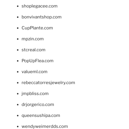
shoplegacee.com
bonvivantshop.com
CupPlante.com
mpzin.com
stcreal.com
PopUpFlea.com
valueml.com
rebeccatorresjewelry.com
jmpbliss.com
drjorgerico.com
queensushipa.com
wendyweimerdds.com