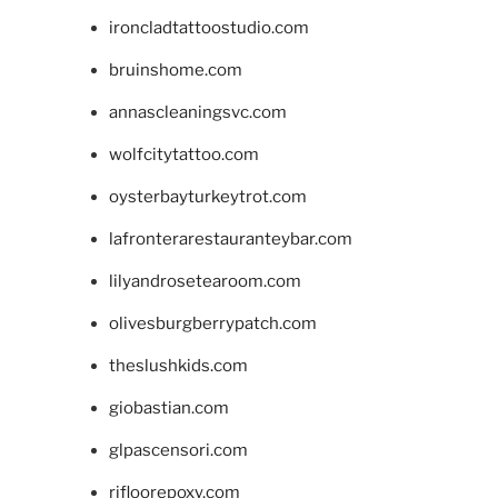
ironcladtattoostudio.com
bruinshome.com
annascleaningsvc.com
wolfcitytattoo.com
oysterbayturkeytrot.com
lafronterarestauranteybar.com
lilyandrosetearoom.com
olivesburgberrypatch.com
theslushkids.com
giobastian.com
glpascensori.com
rifloorepoxy.com