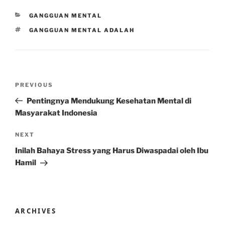
CATEGORIES
GANGGUAN MENTAL
TAGS
GANGGUAN MENTAL ADALAH
Post
Previous
PREVIOUS
navigation
Post
Pentingnya Mendukung Kesehatan Mental di
Masyarakat Indonesia
Next
NEXT
Post
Inilah Bahaya Stress yang Harus Diwaspadai oleh Ibu
Hamil
ARCHIVES