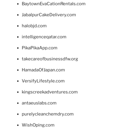
BaytownEvaCationRentals.com
JabalpurCakeDelivery.com
halobjd.com
intelligenceqatar.com
PikaPikaApp.com
takecareofbusinessdfw.org
HamadaOfJapan.com
VersifyLifestyle.com
kingscreekadventures.com
antaeuslabs.com
purelycleanchemdry.com
WishOping.com