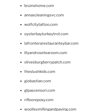
bruinshome.com
annascleaningsvc.com
wolfcitytattoo.com
oysterbayturkeytrot.com
lafronterarestauranteybar.com
lilyandrosetearoom.com
olivesburgberrypatch.com
theslushkids.com
giobastian.com
glpascensori.com
rifloorepoxy.com
woolleymillingandpaving.com