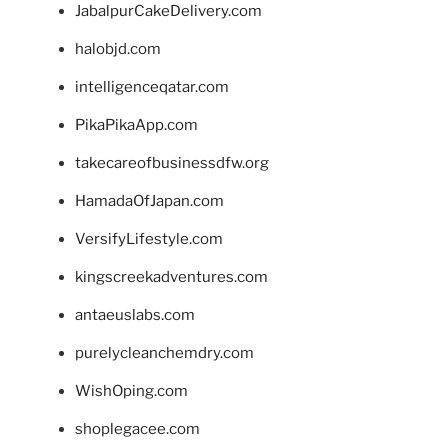
JabalpurCakeDelivery.com
halobjd.com
intelligenceqatar.com
PikaPikaApp.com
takecareofbusinessdfw.org
HamadaOfJapan.com
VersifyLifestyle.com
kingscreekadventures.com
antaeuslabs.com
purelycleanchemdry.com
WishOping.com
shoplegacee.com