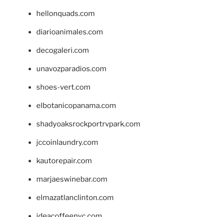
hellonquads.com
diarioanimales.com
decogaleri.com
unavozparadios.com
shoes-vert.com
elbotanicopanama.com
shadyoaksrockportrvpark.com
jccoinlaundry.com
kautorepair.com
marjaeswinebar.com
elmazatlanclinton.com
ideacoffeenyc.com