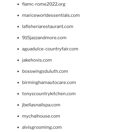
fiamc-rome2022.org
mariceworldessentials.com
lafisheriarestaurant.com
915jazzandmore.com
aguadulce-countryfair.com
jakehovis.com
bosswingsduluth.com
birminghamautocare.com
tonyscountrykitchen.com
jbellasnailspa.com
mychaihouse.com
alvisgrooming.com