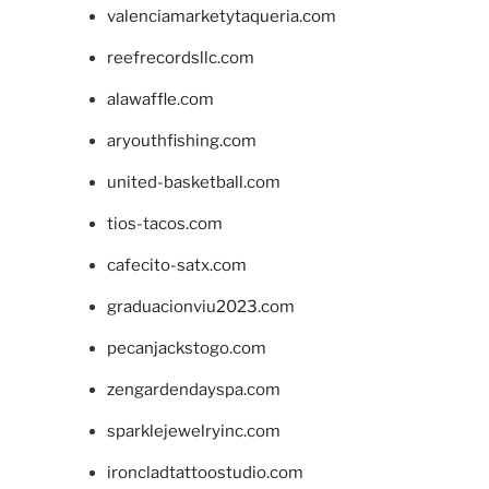
valenciamarketytaqueria.com
reefrecordsllc.com
alawaffle.com
aryouthfishing.com
united-basketball.com
tios-tacos.com
cafecito-satx.com
graduacionviu2023.com
pecanjackstogo.com
zengardendayspa.com
sparklejewelryinc.com
ironcladtattoostudio.com