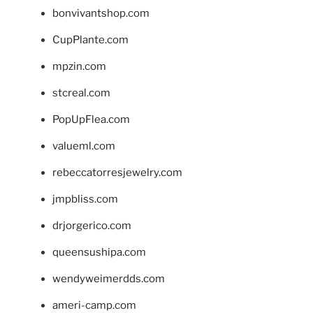
bonvivantshop.com
CupPlante.com
mpzin.com
stcreal.com
PopUpFlea.com
valueml.com
rebeccatorresjewelry.com
jmpbliss.com
drjorgerico.com
queensushipa.com
wendyweimerdds.com
ameri-camp.com