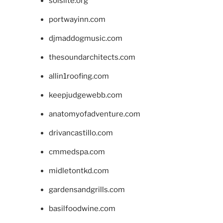
solslite.org
portwayinn.com
djmaddogmusic.com
thesoundarchitects.com
allin1roofing.com
keepjudgewebb.com
anatomyofadventure.com
drivancastillo.com
cmmedspa.com
midletontkd.com
gardensandgrills.com
basilfoodwine.com