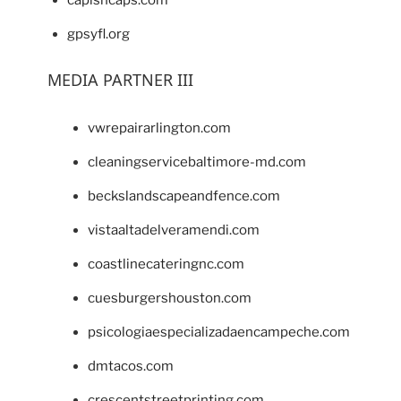
capishcaps.com
gpsyfl.org
MEDIA PARTNER III
vwrepairarlington.com
cleaningservicebaltimore-md.com
beckslandscapeandfence.com
vistaaltadelveramendi.com
coastlinecateringnc.com
cuesburgershouston.com
psicologiaespecializadaencampeche.com
dmtacos.com
crescentstreetprinting.com