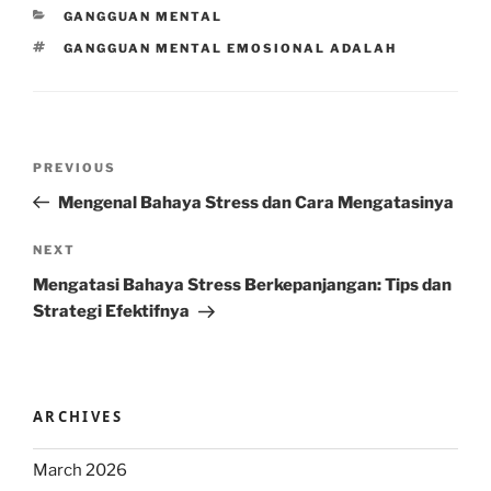
CATEGORIES
GANGGUAN MENTAL
TAGS
GANGGUAN MENTAL EMOSIONAL ADALAH
Post
Previous
PREVIOUS
navigation
Post
Mengenal Bahaya Stress dan Cara Mengatasinya
Next
NEXT
Post
Mengatasi Bahaya Stress Berkepanjangan: Tips dan
Strategi Efektifnya
ARCHIVES
March 2026