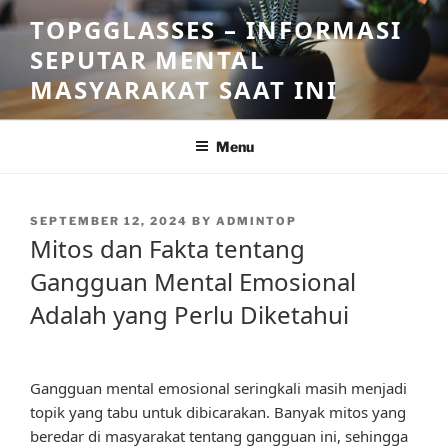
Skip
TOPGGLASSES – INFORMASI
to
SEPUTAR MENTAL
content
MASYARAKAT SAAT INI
Menu
POSTED
SEPTEMBER 12, 2024
BY
ADMINTOP
ON
Mitos dan Fakta tentang
Gangguan Mental Emosional
Adalah yang Perlu Diketahui
Gangguan mental emosional seringkali masih menjadi
topik yang tabu untuk dibicarakan. Banyak mitos yang
beredar di masyarakat tentang gangguan ini, sehingga