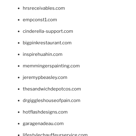
hrsreceivables.com
empconst1.com
cinderella-support.com
bigpinkrestaurant.com
inspirehuahin.com
memmingerspainting.com
jeremypbeasley.com
thesandwichdepotcos.com
drgiggleshouseofpain.com
hotflashdesigns.com
garagenadeau.com
lifestylechauffeurservice.com