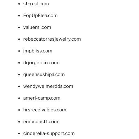
stcreal.com
PopUpFlea.com
valueml.com
rebeccatorresjewelry.com
jmpbliss.com
drjorgerico.com
queensushipa.com
wendyweimerdds.com
ameri-camp.com
hrsreceivables.com
empconst1.com
cinderella-support.com