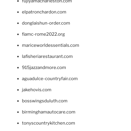
fujiyamacharleston.com
elpatronchardon.com
donglaishun-order.com
fiamc-rome2022.org
mariceworldessentials.com
lafisheriarestaurant.com
915jazzandmore.com
aguadulce-countryfair.com
jakehovis.com
bosswingsduluth.com
birminghamautocare.com
tonyscountrykitchen.com