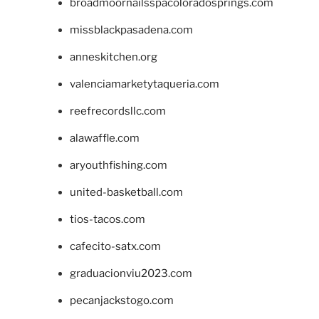
broadmoornailsspacoloradosprings.com
missblackpasadena.com
anneskitchen.org
valenciamarketytaqueria.com
reefrecordsllc.com
alawaffle.com
aryouthfishing.com
united-basketball.com
tios-tacos.com
cafecito-satx.com
graduacionviu2023.com
pecanjackstogo.com