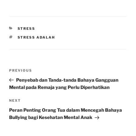
CATEGORIES
STRESS
TAGS
STRESS ADALAH
Post
Previous
PREVIOUS
navigation
Post
Penyebab dan Tanda-tanda Bahaya Gangguan
Mental pada Remaja yang Perlu Diperhatikan
Next
NEXT
Post
Peran Penting Orang Tua dalam Mencegah Bahaya
Bullying bagi Kesehatan Mental Anak