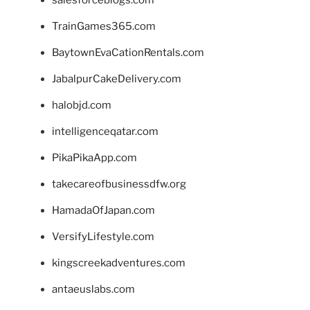
salesforceblogs.com
TrainGames365.com
BaytownEvaCationRentals.com
JabalpurCakeDelivery.com
halobjd.com
intelligenceqatar.com
PikaPikaApp.com
takecareofbusinessdfw.org
HamadaOfJapan.com
VersifyLifestyle.com
kingscreekadventures.com
antaeuslabs.com