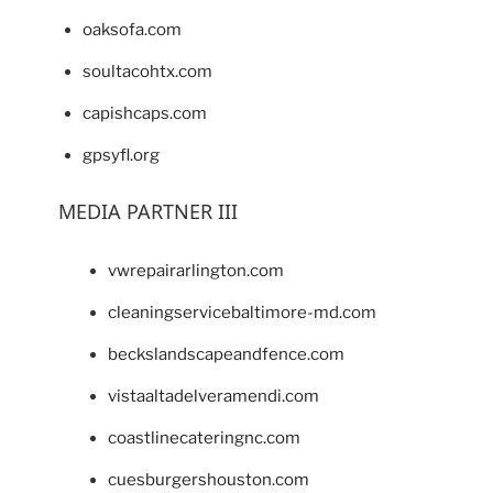
oaksofa.com
soultacohtx.com
capishcaps.com
gpsyfl.org
MEDIA PARTNER III
vwrepairarlington.com
cleaningservicebaltimore-md.com
beckslandscapeandfence.com
vistaaltadelveramendi.com
coastlinecateringnc.com
cuesburgershouston.com