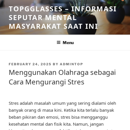
Skip
TOPGGLASSES – INFORMASI
to
SEPUTAR MENTAL
content
MASYARAKAT SAAT INI
Menu
POSTED
FEBRUARY 24, 2025
BY
ADMINTOP
ON
Menggunakan Olahraga sebagai
Cara Mengurangi Stres
Stres adalah masalah umum yang sering dialami oleh
banyak orang di masa kini. Ketika kita terlalu banyak
beban pikiran dan emosi, stres bisa mengganggu
kesehatan mental dan fisik kita. Namun, jangan