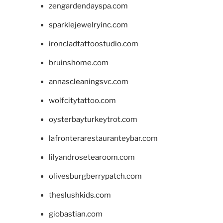
zengardendayspa.com
sparklejewelryinc.com
ironcladtattoostudio.com
bruinshome.com
annascleaningsvc.com
wolfcitytattoo.com
oysterbayturkeytrot.com
lafronterarestauranteybar.com
lilyandrosetearoom.com
olivesburgberrypatch.com
theslushkids.com
giobastian.com