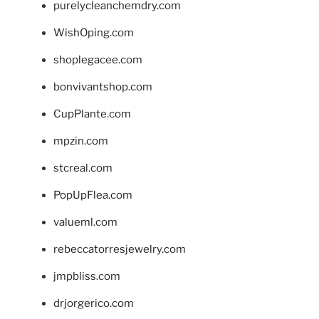
purelycleanchemdry.com
WishOping.com
shoplegacee.com
bonvivantshop.com
CupPlante.com
mpzin.com
stcreal.com
PopUpFlea.com
valueml.com
rebeccatorresjewelry.com
jmpbliss.com
drjorgerico.com