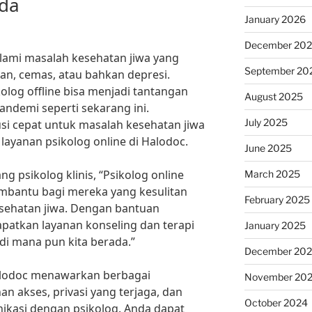
nda
January 2026
December 20
ami masalah kesehatan jiwa yang
September 20
n, cemas, atau bahkan depresi.
log offline bisa menjadi tantangan
August 2025
pandemi seperti sekarang ini.
July 2025
usi cepat untuk masalah kesehatan jiwa
layanan psikolog online di Halodoc.
June 2025
ng psikolog klinis, “Psikolog online
March 2025
embantu bagi mereka yang kesulitan
February 2025
sehatan jiwa. Dengan bantuan
dapatkan layanan konseling dan terapi
January 2025
di mana pun kita berada.”
December 20
Halodoc menawarkan berbagai
November 20
n akses, privasi yang terjaga, dan
October 2024
kasi dengan psikolog. Anda dapat