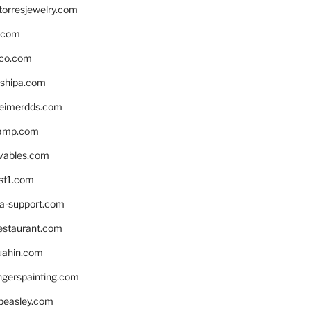
torresjewelry.com
s.com
ico.com
shipa.com
eimerdds.com
camp.com
ivables.com
st1.com
la-support.com
estaurant.com
uahin.com
erspainting.com
beasley.com