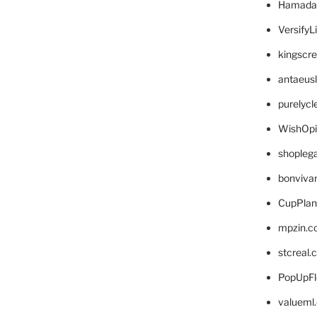
Hamada
VersifyL
kingscr
antaeus
purelyc
WishOp
shopleg
bonviva
CupPlan
mpzin.c
stcreal.
PopUpFl
valueml