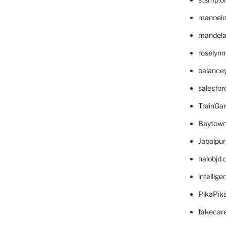
manoel
mandelae
roselyn
balance
salesfo
TrainG
Baytown
Jabalpu
halobjd
intellig
PikaPik
takecar