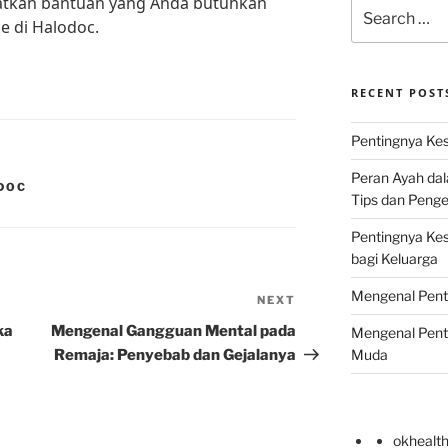
tkan bantuan yang Anda butuhkan
Search
ne di Halodoc.
for:
RECENT POST
Pentingnya Kes
Peran Ayah da
DOC
Tips dan Peng
Pentingnya Ke
bagi Keluarga
Mengenal Pent
NEXT
Next
Post
ka
Mengenal Gangguan Mental pada
Mengenal Pent
Remaja: Penyebab dan Gejalanya
Muda
okhealt