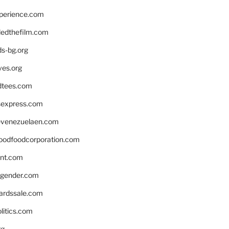
xperience.com
edthefilm.com
ds-bg.org
ves.org
tees.com
rsexpress.com
venezuelaen.com
oodfoodcorporation.com
nnt.com
gender.com
ardssale.com
litics.com
rg