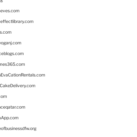
neves.com
ffectlibrary.com
ns.com
yoganj.com
rceblogs.com
ames365.com
EvaCationRentals.com
rCakeDelivery.com
.com
enceqatar.com
aApp.com
eofbusinessdfw.org