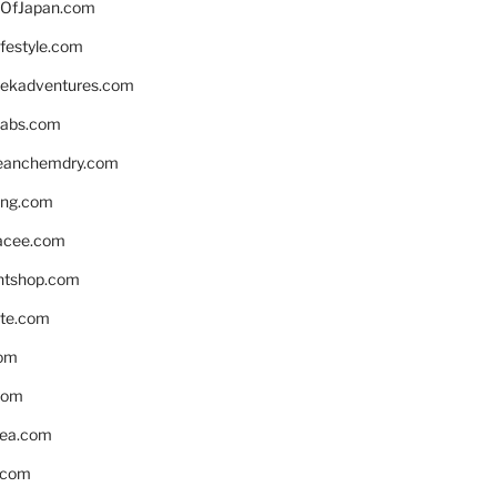
OfJapan.com
ifestyle.com
eekadventures.com
labs.com
leanchemdry.com
ing.com
acee.com
ntshop.com
te.com
om
com
ea.com
.com