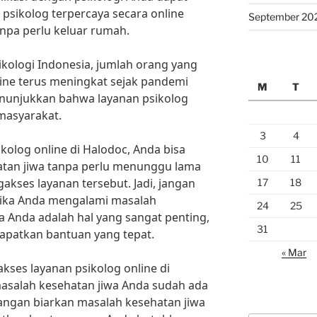
psikolog terpercaya secara online
September 20
tanpa perlu keluar rumah.
ikologi Indonesia, jumlah orang yang
ine terus meningkat sejak pandemi
M
T
enunjukkan bahwa layanan psikolog
 masyarakat.
3
4
olog online di Halodoc, Anda bisa
10
11
tan jiwa tanpa perlu menunggu lama
kses layanan tersebut. Jadi, jangan
17
18
jika Anda mengalami masalah
24
25
a Anda adalah hal yang sangat penting,
31
patkan bantuan yang tepat.
« Mar
kses layanan psikolog online di
masalah kesehatan jiwa Anda sudah ada
angan biarkan masalah kesehatan jiwa