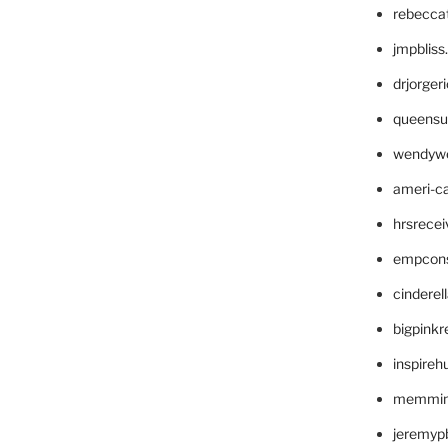
rebecca
jmpblis
drjorger
queensu
wendyw
ameri-
hrsrece
empcon
cinderel
bigpinkr
inspireh
memming
jeremyp