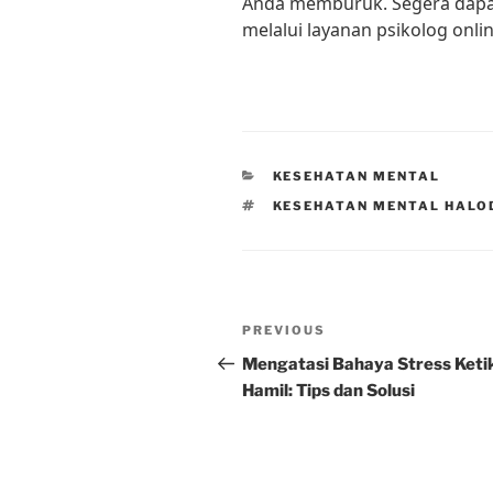
Anda memburuk. Segera dapa
melalui layanan psikolog onli
CATEGORIES
KESEHATAN MENTAL
TAGS
KESEHATAN MENTAL HALO
Post
Previous
PREVIOUS
navigation
Post
Mengatasi Bahaya Stress Keti
Hamil: Tips dan Solusi