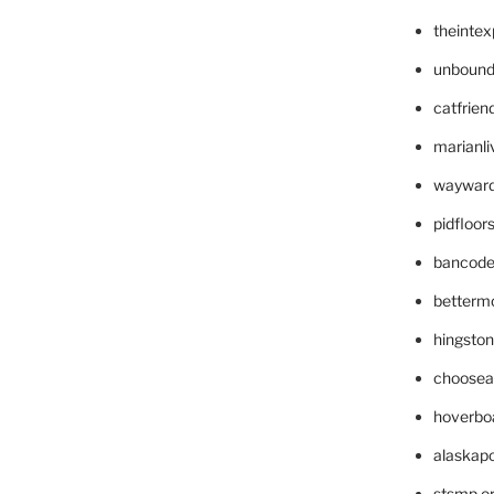
theinte
unbound
catfrien
marianli
wayward
pidfloo
bancode
betterm
hingsto
choosea
hoverbo
alaskapo
stsmp.o