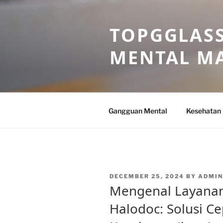
Skip
to
TOPGGLASS
content
MENTAL MA
Gangguan Mental
Kesehatan
POSTED
DECEMBER 25, 2024
BY
ADMI
ON
Mengenal Layanan 
Halodoc: Solusi C