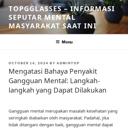
Skip
TOPGGLASSES – INFORMASI
to
SEPUTAR MENTAL
content
MASYARAKAT SAAT INI
Menu
POSTED
OCTOBER 14, 2024
BY
ADMINTOP
ON
Mengatasi Bahaya Penyakit
Gangguan Mental: Langkah-
langkah yang Dapat Dilakukan
Gangguan mental merupakan masalah kesehatan yang
seringkali diabaikan oleh masyarakat. Padahal, jika
tidak ditangani dengan baik, gangguan mental dapat