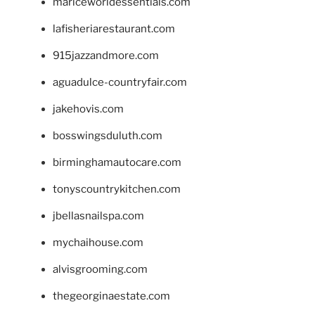
mariceworldessentials.com
lafisheriarestaurant.com
915jazzandmore.com
aguadulce-countryfair.com
jakehovis.com
bosswingsduluth.com
birminghamautocare.com
tonyscountrykitchen.com
jbellasnailspa.com
mychaihouse.com
alvisgrooming.com
thegeorginaestate.com