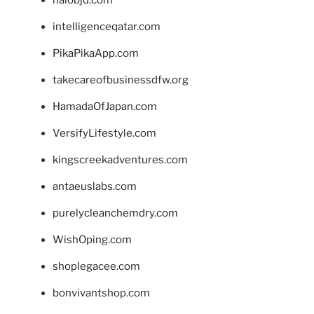
intelligenceqatar.com
PikaPikaApp.com
takecareofbusinessdfw.org
HamadaOfJapan.com
VersifyLifestyle.com
kingscreekadventures.com
antaeuslabs.com
purelycleanchemdry.com
WishOping.com
shoplegacee.com
bonvivantshop.com