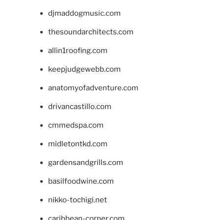
djmaddogmusic.com
thesoundarchitects.com
allin1roofing.com
keepjudgewebb.com
anatomyofadventure.com
drivancastillo.com
cmmedspa.com
midletontkd.com
gardensandgrills.com
basilfoodwine.com
nikko-tochigi.net
caribbean-corner.com