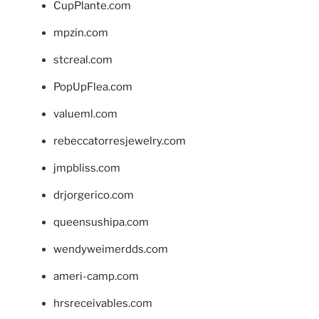
CupPlante.com
mpzin.com
stcreal.com
PopUpFlea.com
valueml.com
rebeccatorresjewelry.com
jmpbliss.com
drjorgerico.com
queensushipa.com
wendyweimerdds.com
ameri-camp.com
hrsreceivables.com