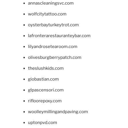
annascleaningsvc.com
wolfcitytattoo.com
oysterbayturkeytrot.com
lafronterarestauranteybar.com
lilyandrosetearoom.com
olivesburgberrypatch.com
theslushkids.com
giobastian.com
glpascensori.com
rifloorepoxy.com
woolleymillingandpaving.com
uptonpvd.com