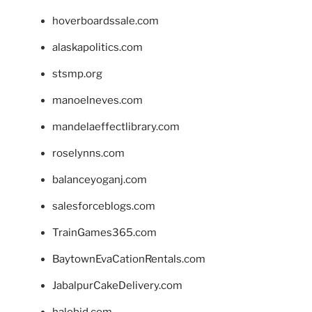
hoverboardssale.com
alaskapolitics.com
stsmp.org
manoelneves.com
mandelaeffectlibrary.com
roselynns.com
balanceyoganj.com
salesforceblogs.com
TrainGames365.com
BaytownEvaCationRentals.com
JabalpurCakeDelivery.com
halobjd.com