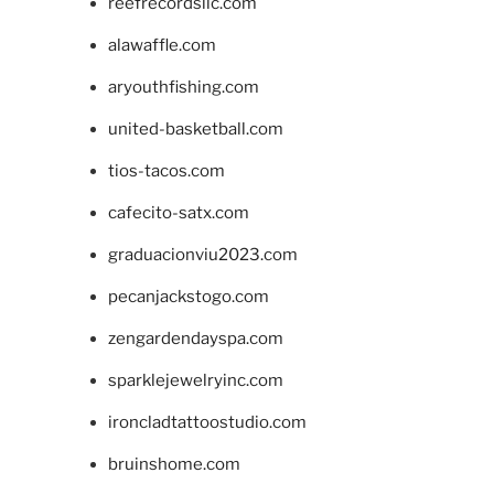
reefrecordsllc.com
alawaffle.com
aryouthfishing.com
united-basketball.com
tios-tacos.com
cafecito-satx.com
graduacionviu2023.com
pecanjackstogo.com
zengardendayspa.com
sparklejewelryinc.com
ironcladtattoostudio.com
bruinshome.com