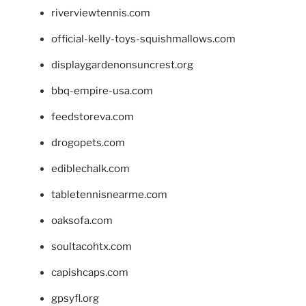
riverviewtennis.com
official-kelly-toys-squishmallows.com
displaygardenonsuncrest.org
bbq-empire-usa.com
feedstoreva.com
drogopets.com
ediblechalk.com
tabletennisnearme.com
oaksofa.com
soultacohtx.com
capishcaps.com
gpsyfl.org