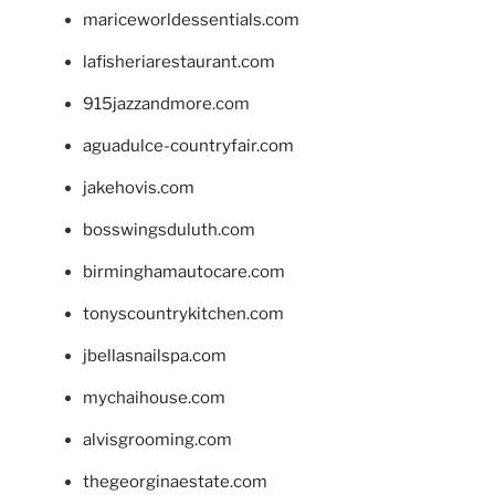
mariceworldessentials.com
lafisheriarestaurant.com
915jazzandmore.com
aguadulce-countryfair.com
jakehovis.com
bosswingsduluth.com
birminghamautocare.com
tonyscountrykitchen.com
jbellasnailspa.com
mychaihouse.com
alvisgrooming.com
thegeorginaestate.com