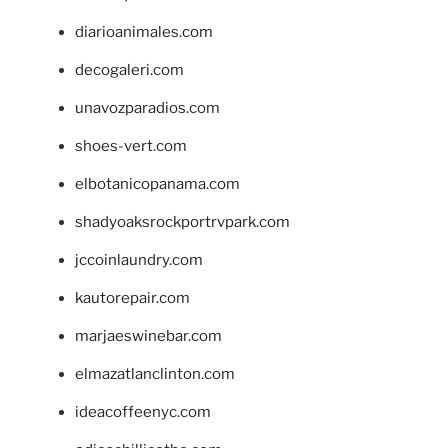
diarioanimales.com
decogaleri.com
unavozparadios.com
shoes-vert.com
elbotanicopanama.com
shadyoaksrockportrvpark.com
jccoinlaundry.com
kautorepair.com
marjaeswinebar.com
elmazatlanclinton.com
ideacoffeenyc.com