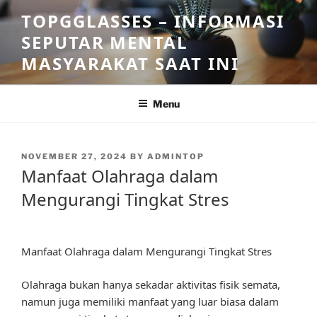
Skip
TOPGGLASSES – INFORMASI
to
SEPUTAR MENTAL
content
MASYARAKAT SAAT INI
Menu
POSTED
NOVEMBER 27, 2024
BY
ADMINTOP
ON
Manfaat Olahraga dalam
Mengurangi Tingkat Stres
Manfaat Olahraga dalam Mengurangi Tingkat Stres
Olahraga bukan hanya sekadar aktivitas fisik semata,
namun juga memiliki manfaat yang luar biasa dalam