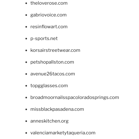
theloverose.com
gabriovoice.com
resinflowart.com
p-sports.net
korsairstreetwear.com
petshopallston.com
avenue26tacos.com
topgglasses.com
broadmoornailsspacoloradosprings.com
missblackpasadena.com
anneskitchen.org
valenciamarketytaqueria.com