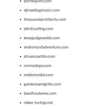
portwayinn.com
djmaddogmusic.com
thesoundarchitects.com
allin1roofing.com
keepjudgewebb.com
anatomyofadventure.com
drivancastillo.com
cmmedspa.com
midletontkd.com
gardensandgrills.com
basilfoodwine.com
nikko-tochigi.net