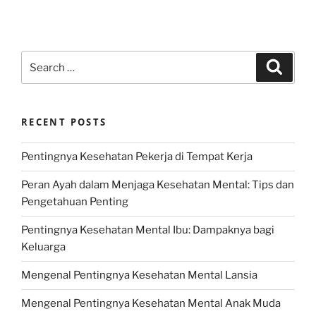
Search
Search
for:
RECENT POSTS
Pentingnya Kesehatan Pekerja di Tempat Kerja
Peran Ayah dalam Menjaga Kesehatan Mental: Tips dan
Pengetahuan Penting
Pentingnya Kesehatan Mental Ibu: Dampaknya bagi
Keluarga
Mengenal Pentingnya Kesehatan Mental Lansia
Mengenal Pentingnya Kesehatan Mental Anak Muda