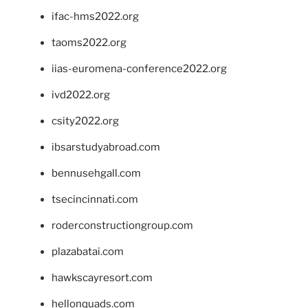
ifac-hms2022.org
taoms2022.org
iias-euromena-conference2022.org
ivd2022.org
csity2022.org
ibsarstudyabroad.com
bennusehgall.com
tsecincinnati.com
roderconstructiongroup.com
plazabatai.com
hawkscayresort.com
hellonquads.com