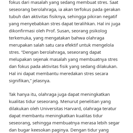
fokus dari masalah yang sedang membuat stres. Saat
seseorang berolahraga, ia akan terfokus pada gerakan
tubuh dan aktivitas fisiknya, sehingga pikiran negatif
yang menyebabkan stres dapat teralihkan. Hal ini juga
dikonfirmasi oleh Prof. Susan, seorang psikolog
terkemuka, yang mengatakan bahwa olahraga
merupakan salah satu cara efektif untuk mengelola
stres. “Dengan berolahraga, seseorang dapat
melupakan sejenak masalah yang membuatnya stres
dan fokus pada aktivitas fisik yang sedang dilakukan.
Hal ini dapat membantu meredakan stres secara
signifikan,” jelasnya.
Tak hanya itu, olahraga juga dapat meningkatkan
kualitas tidur seseorang. Menurut penelitian yang
dilakukan oleh Universitas Harvard, olahraga teratur
dapat membantu meningkatkan kualitas tidur
seseorang, sehingga membuatnya merasa lebih segar
dan bugar keesokan paginya. Dengan tidur yang