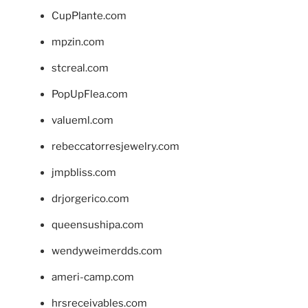
CupPlante.com
mpzin.com
stcreal.com
PopUpFlea.com
valueml.com
rebeccatorresjewelry.com
jmpbliss.com
drjorgerico.com
queensushipa.com
wendyweimerdds.com
ameri-camp.com
hrsreceivables.com