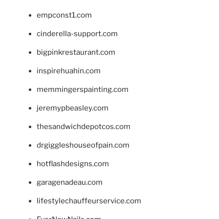
empconst1.com
cinderella-support.com
bigpinkrestaurant.com
inspirehuahin.com
memmingerspainting.com
jeremypbeasley.com
thesandwichdepotcos.com
drgiggleshouseofpain.com
hotflashdesigns.com
garagenadeau.com
lifestylechauffeurservice.com