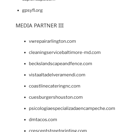
gpsyfl.org
MEDIA PARTNER III
vwrepairarlington.com
cleaningservicebaltimore-md.com
beckslandscapeandfence.com
vistaaltadelveramendi.com
coastlinecateringnc.com
cuesburgershouston.com
psicologiaespecializadaencampeche.com
dmtacos.com
crescentstreetprinting.com