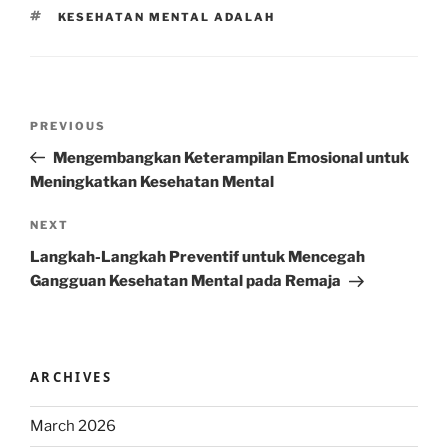
TAGS
KESEHATAN MENTAL ADALAH
Post
Previous
PREVIOUS
navigation
Post
Mengembangkan Keterampilan Emosional untuk
Meningkatkan Kesehatan Mental
Next
NEXT
Post
Langkah-Langkah Preventif untuk Mencegah
Gangguan Kesehatan Mental pada Remaja
ARCHIVES
March 2026