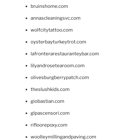
bruinshome.com
annascleaningsvc.com
wolfcitytattoo.com
oysterbayturkeytrot.com
lafronterarestauranteybar.com
lilyandrosetearoom.com
olivesburgberrypatch.com
theslushkids.com
giobastian.com
glpascensori.com
rifloorepoxy.com
woolleymillingandpaving.com