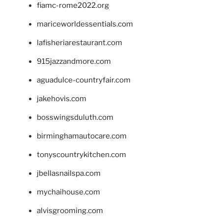
fiamc-rome2022.org
mariceworldessentials.com
lafisheriarestaurant.com
915jazzandmore.com
aguadulce-countryfair.com
jakehovis.com
bosswingsduluth.com
birminghamautocare.com
tonyscountrykitchen.com
jbellasnailspa.com
mychaihouse.com
alvisgrooming.com