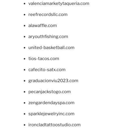
valenciamarketytaqueria.com
reefrecordsllc.com
alawaffle.com
aryouthfishing.com
united-basketball.com
tios-tacos.com
cafecito-satx.com
graduacionviu2023.com
pecanjackstogo.com
zengardendayspa.com
sparklejewelryinc.com
ironcladtattoostudio.com