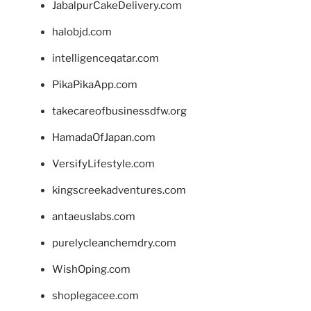
JabalpurCakeDelivery.com
halobjd.com
intelligenceqatar.com
PikaPikaApp.com
takecareofbusinessdfw.org
HamadaOfJapan.com
VersifyLifestyle.com
kingscreekadventures.com
antaeuslabs.com
purelycleanchemdry.com
WishOping.com
shoplegacee.com