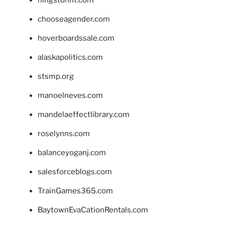
hingstonnt.com
chooseagender.com
hoverboardssale.com
alaskapolitics.com
stsmp.org
manoelneves.com
mandelaeffectlibrary.com
roselynns.com
balanceyoganj.com
salesforceblogs.com
TrainGames365.com
BaytownEvaCationRentals.com