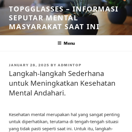
Skip
TOPGGLASSES – INFORMASI
to
SEPUTAR MENTAL
content
MASYARAKAT SAAT INI
Menu
POSTED
JANUARY 28, 2025
BY
ADMINTOP
ON
Langkah-langkah Sederhana
untuk Meningkatkan Kesehatan
Mental Andahari.
Kesehatan mental merupakan hal yang sangat penting
untuk diperhatikan, terutama di tengah-tengah situasi
yang tidak pasti seperti saat ini. Untuk itu, langkah-