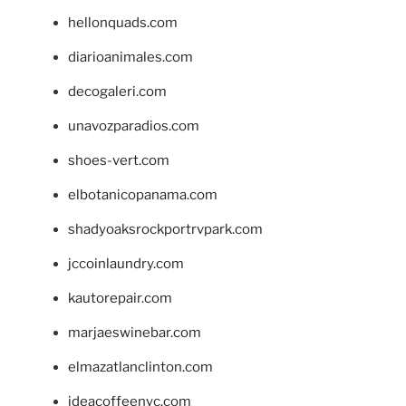
hellonquads.com
diarioanimales.com
decogaleri.com
unavozparadios.com
shoes-vert.com
elbotanicopanama.com
shadyoaksrockportrvpark.com
jccoinlaundry.com
kautorepair.com
marjaeswinebar.com
elmazatlanclinton.com
ideacoffeenyc.com