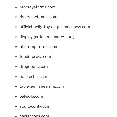
morseysfarms.com
riverviewtennis.com
official-kelly-toys-squishmallows.com
displaygardenonsuncrest.org
bbq-empire-usa.com
feedstoreva.com
drogopets.com
ediblechalk.com
tabletennisnearme.com
oaksofa.com
soultacohtx.com
capishcaps.com