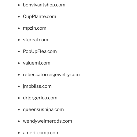
bonvivantshop.com
CupPlante.com
mpzin.com
stcreal.com
PopUpFlea.com
valueml.com
rebeccatorresjewelry.com
jmpbliss.com
drjorgerico.com
queensushipa.com
wendyweimerdds.com
ameri-camp.com