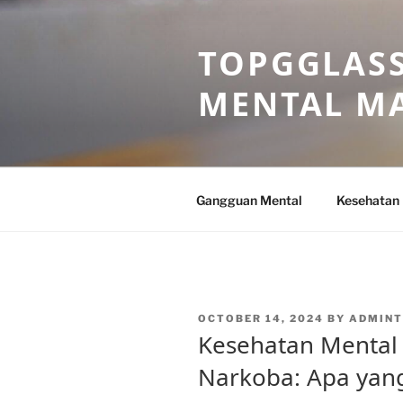
Skip
to
TOPGGLASS
content
MENTAL MA
Gangguan Mental
Kesehatan
POSTED
OCTOBER 14, 2024
BY
ADMIN
ON
Kesehatan Mental
Narkoba: Apa yang