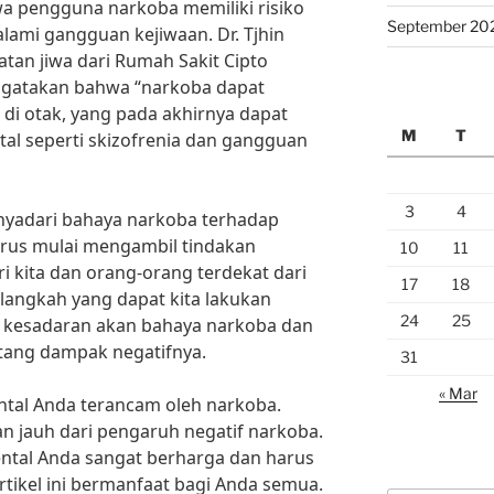
a pengguna narkoba memiliki risiko
September 20
lami gangguan kejiwaan. Dr. Tjhin
tan jiwa dari Rumah Sakit Cipto
gatakan bahwa “narkoba dapat
di otak, yang pada akhirnya dapat
M
T
l seperti skizofrenia dan gangguan
3
4
nyadari bahaya narkoba terhadap
harus mulai mengambil tindakan
10
11
ri kita dan orang-orang terdekat dari
17
18
langkah yang dapat kita lakukan
24
25
 kesadaran akan bahaya narkoba dan
tang dampak negatifnya.
31
« Mar
ntal Anda terancam oleh narkoba.
an jauh dari pengaruh negatif narkoba.
ntal Anda sangat berharga dan harus
rtikel ini bermanfaat bagi Anda semua.