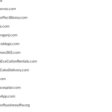
neves.com
ffectlibrary.com
ns.com
yoganj.com
rceblogs.com
ames365.com
EvaCationRentals.com
rCakeDelivery.com
.com
enceqatar.com
aApp.com
eofbusinessdfw.org