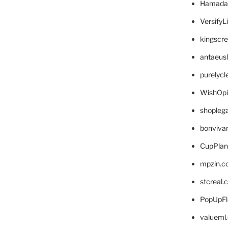
Hamada
VersifyL
kingscr
antaeus
purelyc
WishOp
shopleg
bonviva
CupPlan
mpzin.c
stcreal.
PopUpFl
valueml