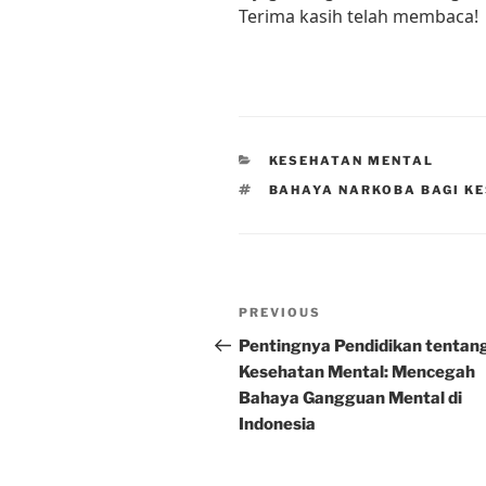
Terima kasih telah membaca!
CATEGORIES
KESEHATAN MENTAL
TAGS
BAHAYA NARKOBA BAGI K
Post
Previous
PREVIOUS
navigation
Post
Pentingnya Pendidikan tentan
Kesehatan Mental: Mencegah
Bahaya Gangguan Mental di
Indonesia