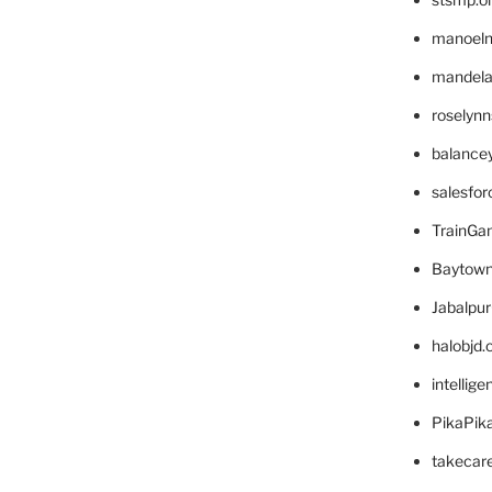
manoel
mandelae
roselyn
balance
salesfo
TrainG
Baytown
Jabalpu
halobjd
intellig
PikaPik
takecar