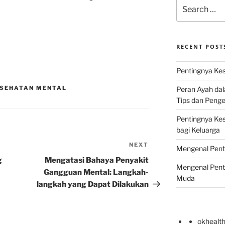
Search
for:
RECENT POST
Pentingnya Kes
ESEHATAN MENTAL
Peran Ayah da
Tips dan Peng
Pentingnya Ke
bagi Keluarga
NEXT
Next
Mengenal Pent
Post
g
Mengatasi Bahaya Penyakit
Mengenal Pent
Gangguan Mental: Langkah-
Muda
langkah yang Dapat Dilakukan
okhealt