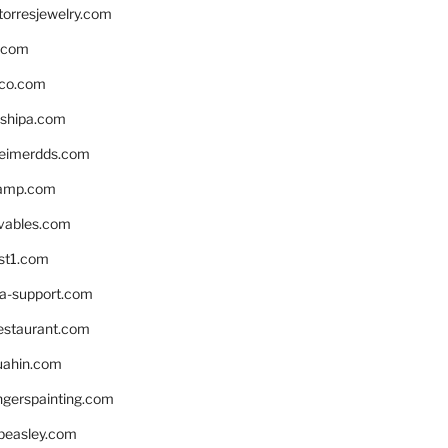
torresjewelry.com
s.com
ico.com
shipa.com
eimerdds.com
camp.com
ivables.com
st1.com
la-support.com
estaurant.com
uahin.com
erspainting.com
beasley.com