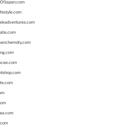
OfJapan.com
ifestyle.com
eekadventures.com
labs.com
leanchemdry.com
ing.com
acee.com
ntshop.com
te.com
om
com
ea.com
.com