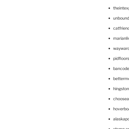
theinte
unbound
catfrien
marianli
wayward
pidfloo
bancode
betterm
hingsto
choosea
hoverbo
alaskapo
stsmp.o