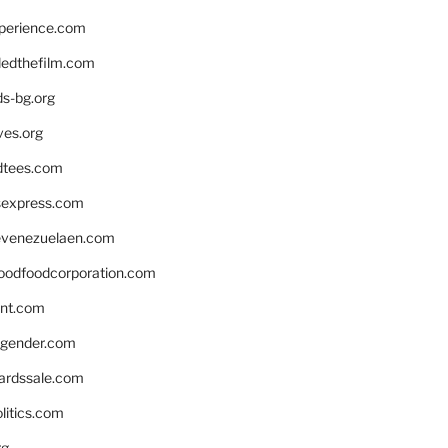
xperience.com
edthefilm.com
ds-bg.org
ves.org
tees.com
rsexpress.com
venezuelaen.com
oodfoodcorporation.com
nnt.com
gender.com
ardssale.com
litics.com
rg