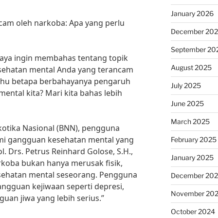
January 2026
cam oleh narkoba: Apa yang perlu
December 20
September 20
 saya ingin membahas tentang topik
August 2025
esehatan mental Anda yang terancam
ahu betapa berbahayanya pengaruh
July 2025
ntal kita? Mari kita bahas lebih
June 2025
March 2025
kotika Nasional (BNN), pengguna
i gangguan kesehatan mental yang
February 2025
. Drs. Petrus Reinhard Golose, S.H.,
January 2025
koba bukan hanya merusak fisik,
esehatan mental seseorang. Pengguna
December 20
ngguan kejiwaan seperti depresi,
November 20
an jiwa yang lebih serius.”
October 2024