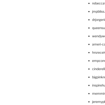
rebecca
jmpblis
drjorger
queensu
wendyw
ameri-
hrsrece
empcon
cinderel
bigpinkr
inspireh
memming
jeremyp