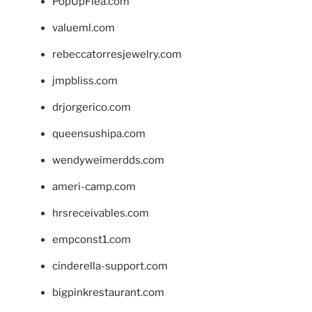
PopUpFlea.com
valueml.com
rebeccatorresjewelry.com
jmpbliss.com
drjorgerico.com
queensushipa.com
wendyweimerdds.com
ameri-camp.com
hrsreceivables.com
empconst1.com
cinderella-support.com
bigpinkrestaurant.com