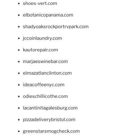
shoes-vert.com
elbotanicopanama.com
shadyoaksrockportrvpark.com
jccoinlaundry.com
kautorepair.com
marjaeswinebar.com
elmazatlanclinton.com
ideacoffeenyc.com
odieschillicothe.com
lacantinitagalesburg.com
pizzadeliverybristol.com
greenstarsmogcheck.com