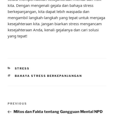
kita. Dengan mengenali gejala dan bahaya stress
berkepanjangan, kita dapat lebih waspada dan
mengambil langkah-langkah yang tepat untuk menjaga
kesejahteraan kita. Jangan biarkan stress mengancam
kesejahteraan Anda, kenali gejalanya dan cari solusi
yang tepat!
CATEGORIES
STRESS
TAGS
BAHAYA STRESS BERKEPANJANGAN
Post
Previous
PREVIOUS
navigation
Post
Mitos dan Fakta tentang Gangguan Mental NPD