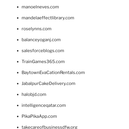
manoelneves.com
mandelaeffectlibrary.com
roselynns.com
balanceyoganj.com
salesforceblogs.com
TrainGames365.com
BaytownEvaCationRentals.com
JabalpurCakeDelivery.com
halobjd.com
intelligenceqatar.com
PikaPikaApp.com
takecareofbusinessdfw.org