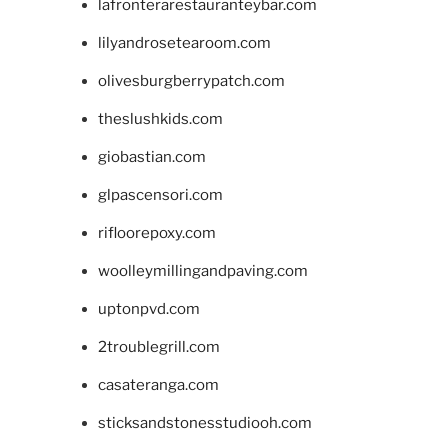
lafronterarestauranteybar.com
lilyandrosetearoom.com
olivesburgberrypatch.com
theslushkids.com
giobastian.com
glpascensori.com
rifloorepoxy.com
woolleymillingandpaving.com
uptonpvd.com
2troublegrill.com
casateranga.com
sticksandstonesstudiooh.com