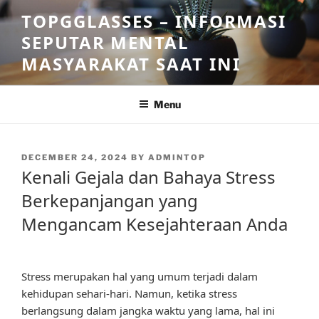
Skip
TOPGGLASSES – INFORMASI
to
SEPUTAR MENTAL
content
MASYARAKAT SAAT INI
Menu
POSTED
DECEMBER 24, 2024
BY
ADMINTOP
ON
Kenali Gejala dan Bahaya Stress
Berkepanjangan yang
Mengancam Kesejahteraan Anda
Stress merupakan hal yang umum terjadi dalam
kehidupan sehari-hari. Namun, ketika stress
berlangsung dalam jangka waktu yang lama, hal ini