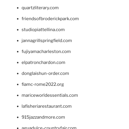
quartzliterary.com
friendsofbroderickpark.com
studiopiattellina.com
jannagrillspringfield.com
fujiyamacharleston.com
elpatronchardon.com
donglaishun-order.com
fiamc-rome2022.org
mariceworldessentials.com
lafisheriarestaurant.com
915jazzandmore.com
aguadulce-countryfair.com