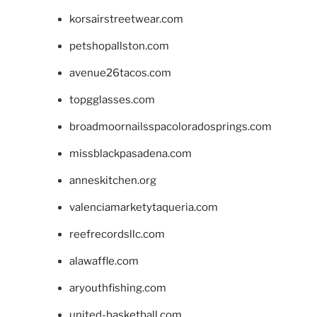
korsairstreetwear.com
petshopallston.com
avenue26tacos.com
topgglasses.com
broadmoornailsspacoloradosprings.com
missblackpasadena.com
anneskitchen.org
valenciamarketytaqueria.com
reefrecordsllc.com
alawaffle.com
aryouthfishing.com
united-basketball.com