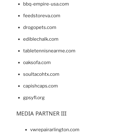
bbq-empire-usa.com
feedstoreva.com
drogopets.com
ediblechalk.com
tabletennisnearme.com
oaksofa.com
soultacohtx.com
capishcaps.com
gpsyfl.org
MEDIA PARTNER III
vwrepairarlington.com