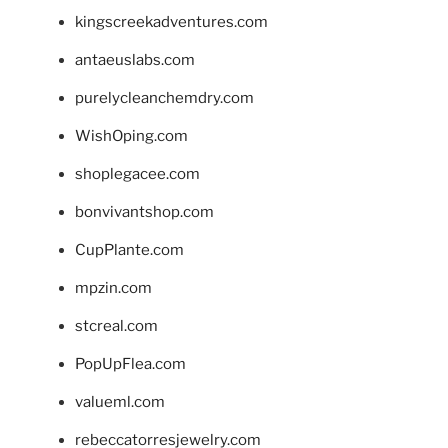
kingscreekadventures.com
antaeuslabs.com
purelycleanchemdry.com
WishOping.com
shoplegacee.com
bonvivantshop.com
CupPlante.com
mpzin.com
stcreal.com
PopUpFlea.com
valueml.com
rebeccatorresjewelry.com