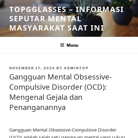
Skip
TOPGGLASSES – INFORMASI
to
SEPUTAR MENTAL
content
MASYARAKAT SAAT INI
Menu
POSTED
NOVEMBER 17, 2024
BY
ADMINTOP
ON
Gangguan Mental Obsessive-
Compulsive Disorder (OCD):
Mengenal Gejala dan
Penanganannya
Gangguan Mental Obsessive-Compulsive Disorder
(OCD) adalah salah satu gangguan mental yang cukup