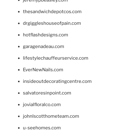
jeremypbeasley.com
thesandwichdepotcos.com
drgiggleshouseofpain.com
hotflashdesigns.com
garagenadeau.com
lifestylechauffeurservice.com
EverNewNails.com
insideoutdecoratingcentre.com
salvatoresinpoint.com
jovialfloralco.com
johnlscotthometeam.com
u-seehomes.com