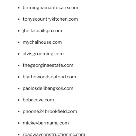
birminghamautocare.com
tonyscountrykitchen.com
jbellasnailspa.com
mychaihouse.com
alvisgrooming.com
thegeorginaestate.com
blythewoodseafood.com
paolosdelibangkok.com
bobacove.com
phoone24brookfield.com
mickeybarmama.com
roadwayconstructioninc.com