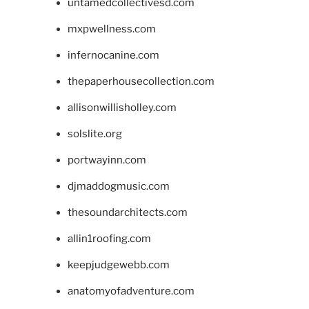
untamedcollectivesd.com
mxpwellness.com
infernocanine.com
thepaperhousecollection.com
allisonwillisholley.com
solslite.org
portwayinn.com
djmaddogmusic.com
thesoundarchitects.com
allin1roofing.com
keepjudgewebb.com
anatomyofadventure.com