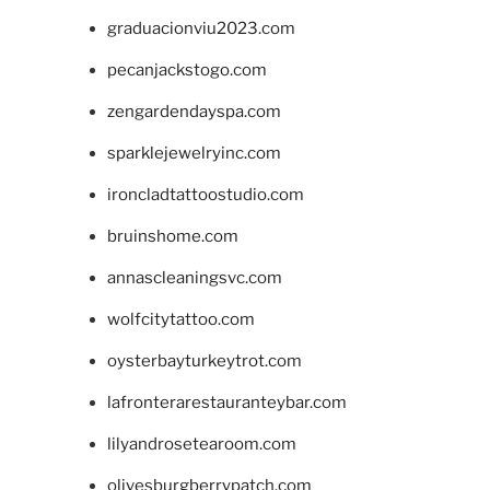
graduacionviu2023.com
pecanjackstogo.com
zengardendayspa.com
sparklejewelryinc.com
ironcladtattoostudio.com
bruinshome.com
annascleaningsvc.com
wolfcitytattoo.com
oysterbayturkeytrot.com
lafronterarestauranteybar.com
lilyandrosetearoom.com
olivesburgberrypatch.com