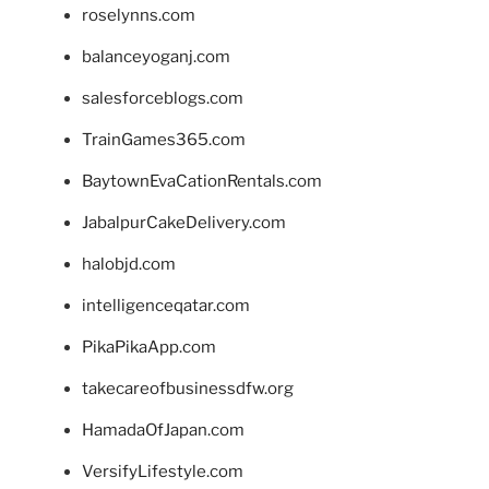
roselynns.com
balanceyoganj.com
salesforceblogs.com
TrainGames365.com
BaytownEvaCationRentals.com
JabalpurCakeDelivery.com
halobjd.com
intelligenceqatar.com
PikaPikaApp.com
takecareofbusinessdfw.org
HamadaOfJapan.com
VersifyLifestyle.com