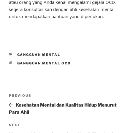
atau orang yang Anda kenal mengalami gejala OCD,
segera konsultasikan dengan ahli kesehatan mental
untuk mendapatkan bantuan yang diperlukan.
CATEGORIES
GANGGUAN MENTAL
TAGS
GANGGUAN MENTAL OCD
Post
Previous
PREVIOUS
navigation
Post
Kesehatan Mental dan Kualitas Hidup Menurut
Para Ahli
Next
NEXT
Post