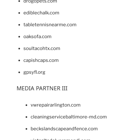
drogopets.com
ediblechalk.com
tabletennisnearme.com
oaksofa.com
soultacohtx.com
capishcaps.com
gpsyfl.org
MEDIA PARTNER III
vwrepairarlington.com
cleaningservicebaltimore-md.com
beckslandscapeandfence.com