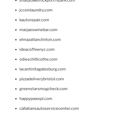
shadyoaksrockportrvpark.com
jccoinlaundry.com
kautorepair.com
marjaeswinebar.com
elmazatlanclinton.com
ideacoffeenyc.com
odieschillicothe.com
lacantinitagalesburg.com
pizzadeliverybristol.com
greenstarsmogcheck.com
happypawspl.com
callahansautoservicecenter.com