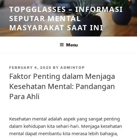
Skip
TOPGGLASSES – INFORMASI
to
SEPUTAR MENTAL
content
MASYARAKAT SAAT INI
Menu
POSTED
FEBRUARY 4, 2025
BY
ADMINTOP
ON
Faktor Penting dalam Menjaga
Kesehatan Mental: Pandangan
Para Ahli
Kesehatan mental adalah aspek yang sangat penting
dalam kehidupan kita sehari-hari. Menjaga kesehatan
mental dapat membantu kita merasa lebih bahagia,