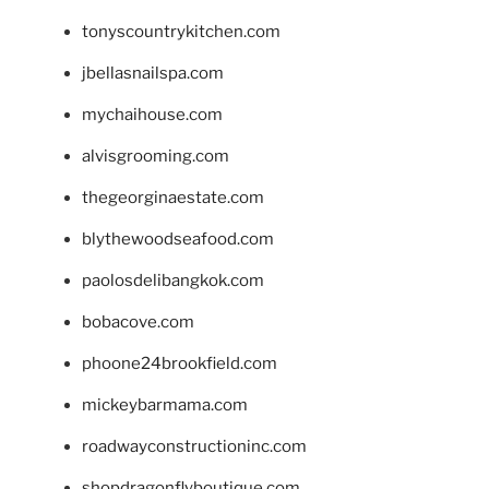
tonyscountrykitchen.com
jbellasnailspa.com
mychaihouse.com
alvisgrooming.com
thegeorginaestate.com
blythewoodseafood.com
paolosdelibangkok.com
bobacove.com
phoone24brookfield.com
mickeybarmama.com
roadwayconstructioninc.com
shopdragonflyboutique.com