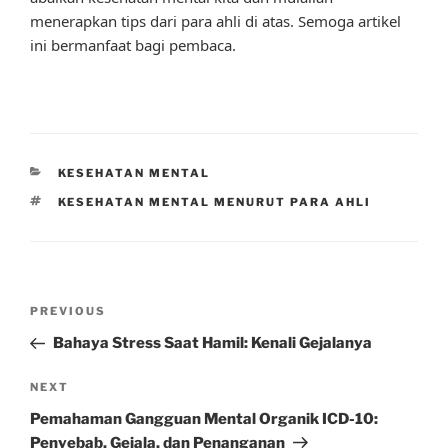
menerapkan tips dari para ahli di atas. Semoga artikel
ini bermanfaat bagi pembaca.
CATEGORIES
KESEHATAN MENTAL
TAGS
KESEHATAN MENTAL MENURUT PARA AHLI
Post
Previous
PREVIOUS
navigation
Post
Bahaya Stress Saat Hamil: Kenali Gejalanya
Next
NEXT
Post
Pemahaman Gangguan Mental Organik ICD-10:
Penyebab, Gejala, dan Penanganan