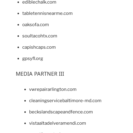
ediblechalk.com
tabletennisnearme.com
oaksofa.com
soultacohtx.com
capishcaps.com
gpsyfl.org
MEDIA PARTNER III
vwrepairarlington.com
cleaningservicebaltimore-md.com
beckslandscapeandfence.com
vistaaltadelveramendi.com