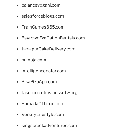
balanceyoganj.com
salesforceblogs.com
TrainGames365.com
BaytownEvaCationRentals.com
JabalpurCakeDelivery.com
halobjd.com
intelligenceqatar.com
PikaPikaApp.com
takecareofbusinessdfw.org
HamadaOfJapan.com
VersifyLifestyle.com
kingscreekadventures.com