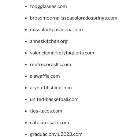
topgglasses.com
broadmoornailsspacoloradosprings.com
missblackpasadena.com
anneskitchen.org
valenciamarketytaqueria.com
reefrecordsllc.com
alawaffle.com
aryouthfishing.com
united-basketball.com
tios-tacos.com
cafecito-satx.com
graduacionviu2023.com