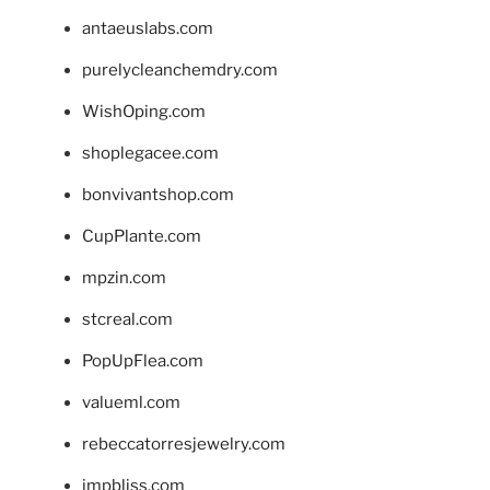
antaeuslabs.com
purelycleanchemdry.com
WishOping.com
shoplegacee.com
bonvivantshop.com
CupPlante.com
mpzin.com
stcreal.com
PopUpFlea.com
valueml.com
rebeccatorresjewelry.com
jmpbliss.com