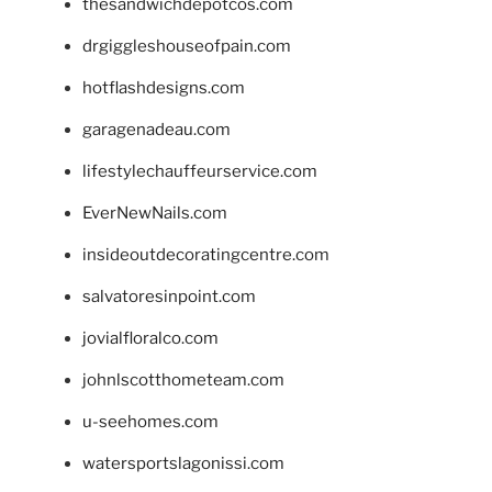
thesandwichdepotcos.com
drgiggleshouseofpain.com
hotflashdesigns.com
garagenadeau.com
lifestylechauffeurservice.com
EverNewNails.com
insideoutdecoratingcentre.com
salvatoresinpoint.com
jovialfloralco.com
johnlscotthometeam.com
u-seehomes.com
watersportslagonissi.com