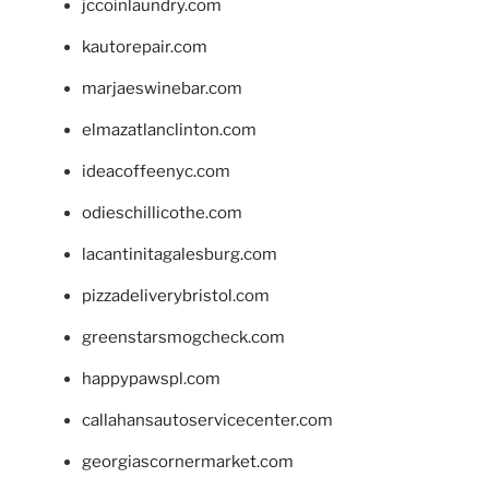
jccoinlaundry.com
kautorepair.com
marjaeswinebar.com
elmazatlanclinton.com
ideacoffeenyc.com
odieschillicothe.com
lacantinitagalesburg.com
pizzadeliverybristol.com
greenstarsmogcheck.com
happypawspl.com
callahansautoservicecenter.com
georgiascornermarket.com