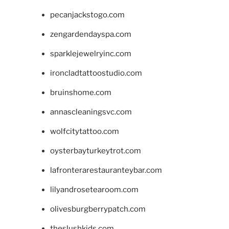
pecanjackstogo.com
zengardendayspa.com
sparklejewelryinc.com
ironcladtattoostudio.com
bruinshome.com
annascleaningsvc.com
wolfcitytattoo.com
oysterbayturkeytrot.com
lafronterarestauranteybar.com
lilyandrosetearoom.com
olivesburgberrypatch.com
theslushkids.com