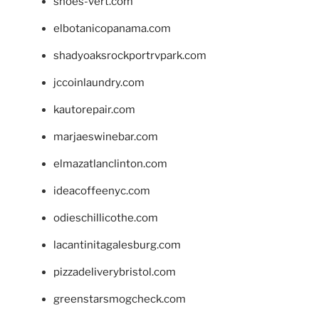
shoes-vert.com
elbotanicopanama.com
shadyoaksrockportrvpark.com
jccoinlaundry.com
kautorepair.com
marjaeswinebar.com
elmazatlanclinton.com
ideacoffeenyc.com
odieschillicothe.com
lacantinitagalesburg.com
pizzadeliverybristol.com
greenstarsmogcheck.com