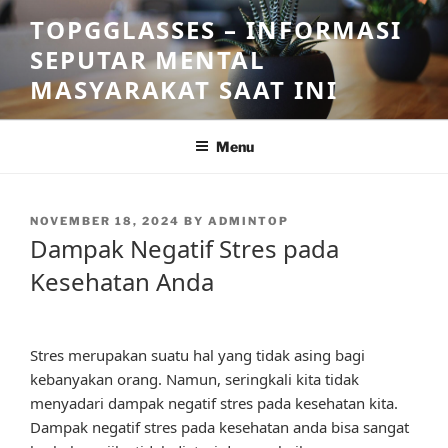
Skip
TOPGGLASSES – INFORMASI
to
SEPUTAR MENTAL
content
MASYARAKAT SAAT INI
Menu
POSTED
NOVEMBER 18, 2024
BY
ADMINTOP
ON
Dampak Negatif Stres pada
Kesehatan Anda
Stres merupakan suatu hal yang tidak asing bagi
kebanyakan orang. Namun, seringkali kita tidak
menyadari dampak negatif stres pada kesehatan kita.
Dampak negatif stres pada kesehatan anda bisa sangat