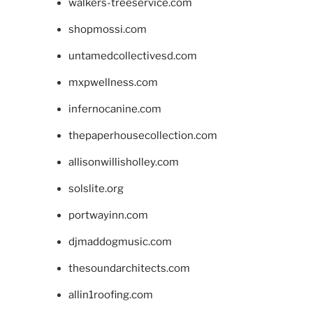
walkers-treeservice.com
shopmossi.com
untamedcollectivesd.com
mxpwellness.com
infernocanine.com
thepaperhousecollection.com
allisonwillisholley.com
solslite.org
portwayinn.com
djmaddogmusic.com
thesoundarchitects.com
allin1roofing.com