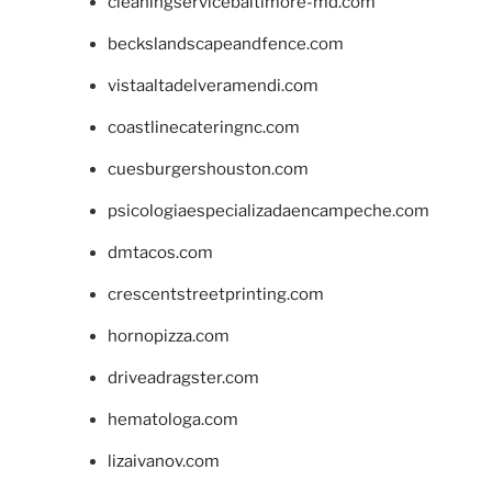
cleaningservicebaltimore-md.com
beckslandscapeandfence.com
vistaaltadelveramendi.com
coastlinecateringnc.com
cuesburgershouston.com
psicologiaespecializadaencampeche.com
dmtacos.com
crescentstreetprinting.com
hornopizza.com
driveadragster.com
hematologa.com
lizaivanov.com