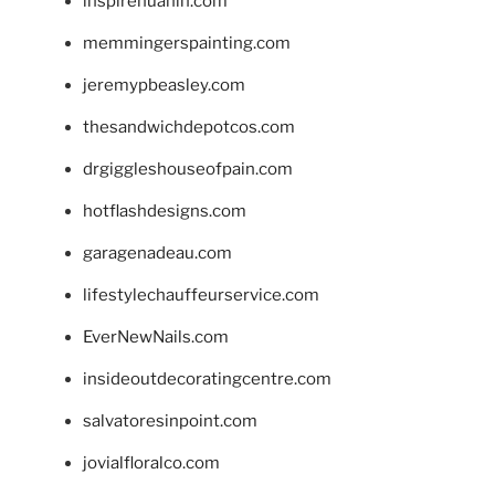
inspirehuahin.com
memmingerspainting.com
jeremypbeasley.com
thesandwichdepotcos.com
drgiggleshouseofpain.com
hotflashdesigns.com
garagenadeau.com
lifestylechauffeurservice.com
EverNewNails.com
insideoutdecoratingcentre.com
salvatoresinpoint.com
jovialfloralco.com