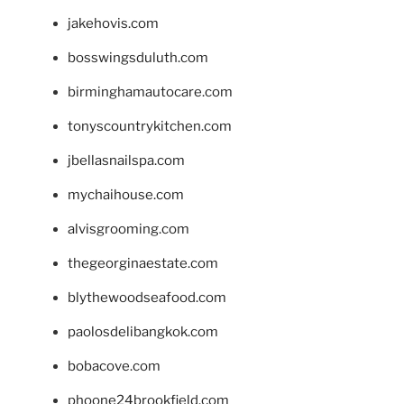
jakehovis.com
bosswingsduluth.com
birminghamautocare.com
tonyscountrykitchen.com
jbellasnailspa.com
mychaihouse.com
alvisgrooming.com
thegeorginaestate.com
blythewoodseafood.com
paolosdelibangkok.com
bobacove.com
phoone24brookfield.com