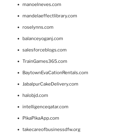
manoelneves.com
mandelaeffectlibrary.com
roselynns.com
balanceyoganj.com
salesforceblogs.com
TrainGames365.com
BaytownEvaCationRentals.com
JabalpurCakeDelivery.com
halobjd.com
intelligenceqatar.com
PikaPikaApp.com
takecareofbusinessdfw.org