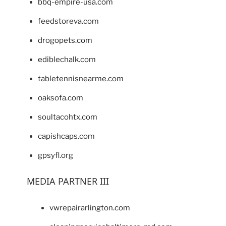
bbq-empire-usa.com
feedstoreva.com
drogopets.com
ediblechalk.com
tabletennisnearme.com
oaksofa.com
soultacohtx.com
capishcaps.com
gpsyfl.org
MEDIA PARTNER III
vwrepairarlington.com