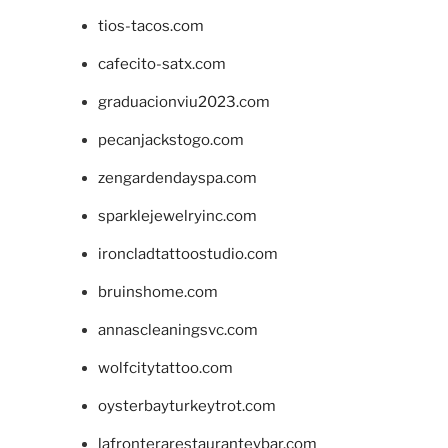
tios-tacos.com
cafecito-satx.com
graduacionviu2023.com
pecanjackstogo.com
zengardendayspa.com
sparklejewelryinc.com
ironcladtattoostudio.com
bruinshome.com
annascleaningsvc.com
wolfcitytattoo.com
oysterbayturkeytrot.com
lafronterarestauranteybar.com