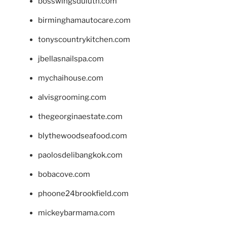
bosswingsduluth.com
birminghamautocare.com
tonyscountrykitchen.com
jbellasnailspa.com
mychaihouse.com
alvisgrooming.com
thegeorginaestate.com
blythewoodseafood.com
paolosdelibangkok.com
bobacove.com
phoone24brookfield.com
mickeybarmama.com