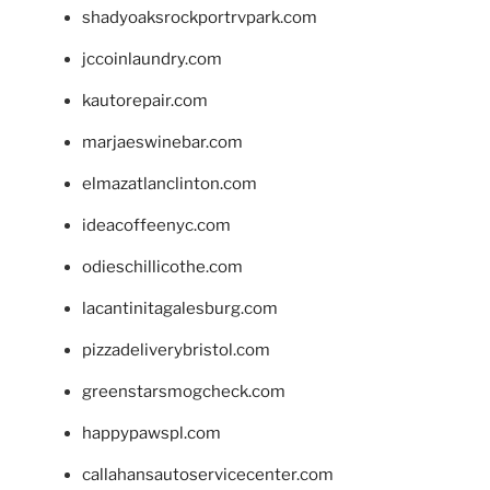
shadyoaksrockportrvpark.com
jccoinlaundry.com
kautorepair.com
marjaeswinebar.com
elmazatlanclinton.com
ideacoffeenyc.com
odieschillicothe.com
lacantinitagalesburg.com
pizzadeliverybristol.com
greenstarsmogcheck.com
happypawspl.com
callahansautoservicecenter.com