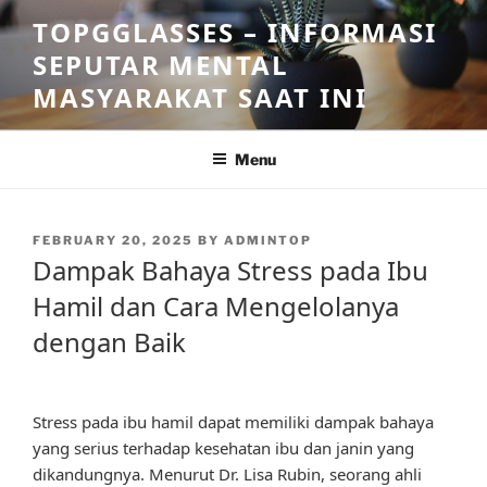
Skip
TOPGGLASSES – INFORMASI
to
SEPUTAR MENTAL
content
MASYARAKAT SAAT INI
Menu
POSTED
FEBRUARY 20, 2025
BY
ADMINTOP
ON
Dampak Bahaya Stress pada Ibu
Hamil dan Cara Mengelolanya
dengan Baik
Stress pada ibu hamil dapat memiliki dampak bahaya
yang serius terhadap kesehatan ibu dan janin yang
dikandungnya. Menurut Dr. Lisa Rubin, seorang ahli