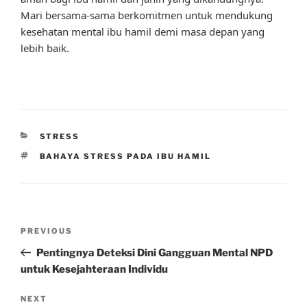
Mari bersama-sama berkomitmen untuk mendukung
kesehatan mental ibu hamil demi masa depan yang
lebih baik.
CATEGORIES
STRESS
TAGS
BAHAYA STRESS PADA IBU HAMIL
Post
Previous
PREVIOUS
navigation
Post
Pentingnya Deteksi Dini Gangguan Mental NPD
untuk Kesejahteraan Individu
Next
NEXT