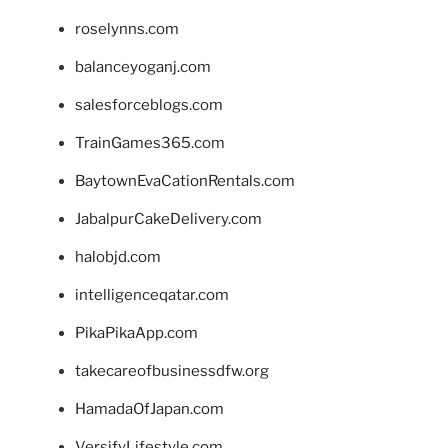
roselynns.com
balanceyoganj.com
salesforceblogs.com
TrainGames365.com
BaytownEvaCationRentals.com
JabalpurCakeDelivery.com
halobjd.com
intelligenceqatar.com
PikaPikaApp.com
takecareofbusinessdfw.org
HamadaOfJapan.com
VersifyLifestyle.com