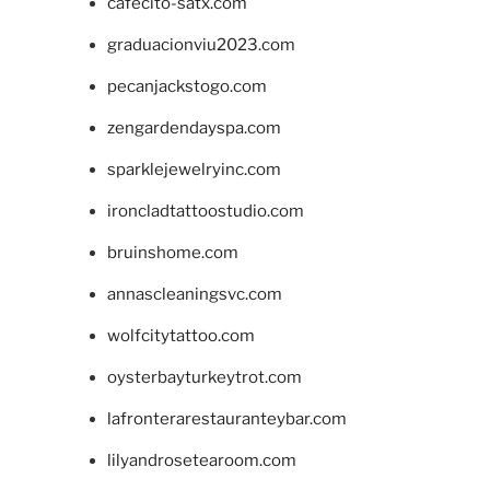
cafecito-satx.com
graduacionviu2023.com
pecanjackstogo.com
zengardendayspa.com
sparklejewelryinc.com
ironcladtattoostudio.com
bruinshome.com
annascleaningsvc.com
wolfcitytattoo.com
oysterbayturkeytrot.com
lafronterarestauranteybar.com
lilyandrosetearoom.com