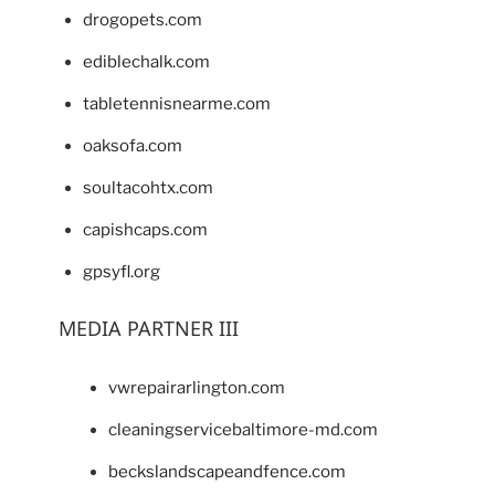
drogopets.com
ediblechalk.com
tabletennisnearme.com
oaksofa.com
soultacohtx.com
capishcaps.com
gpsyfl.org
MEDIA PARTNER III
vwrepairarlington.com
cleaningservicebaltimore-md.com
beckslandscapeandfence.com