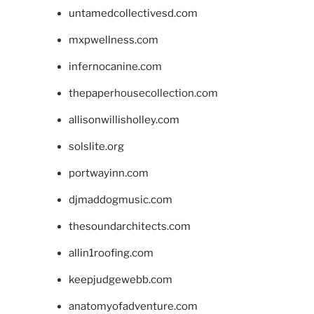
untamedcollectivesd.com
mxpwellness.com
infernocanine.com
thepaperhousecollection.com
allisonwillisholley.com
solslite.org
portwayinn.com
djmaddogmusic.com
thesoundarchitects.com
allin1roofing.com
keepjudgewebb.com
anatomyofadventure.com