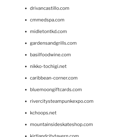
drivancastillo.com
cmmedspa.com
midletontkd.com
gardensandgrills.com
basilfoodwine.com
nikko-tochigi.net
caribbean-corner.com
bluemoongiftcards.com
rivercitysteampunkexpo.com
kchoops.net
mountainsideskateshop.com
kirtlandcitytavern.com