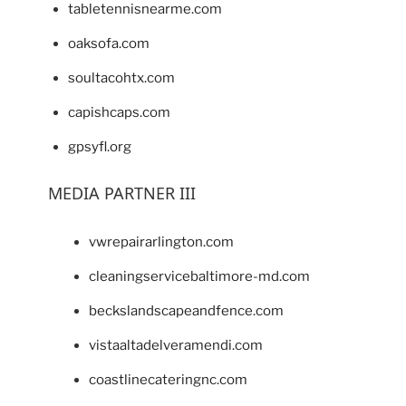
tabletennisnearme.com
oaksofa.com
soultacohtx.com
capishcaps.com
gpsyfl.org
MEDIA PARTNER III
vwrepairarlington.com
cleaningservicebaltimore-md.com
beckslandscapeandfence.com
vistaaltadelveramendi.com
coastlinecateringnc.com