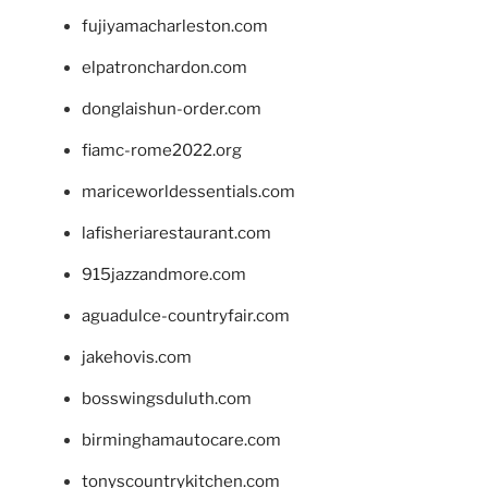
fujiyamacharleston.com
elpatronchardon.com
donglaishun-order.com
fiamc-rome2022.org
mariceworldessentials.com
lafisheriarestaurant.com
915jazzandmore.com
aguadulce-countryfair.com
jakehovis.com
bosswingsduluth.com
birminghamautocare.com
tonyscountrykitchen.com