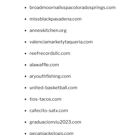
broadmoornailsspacoloradosprings.com
missblackpasadena.com
anneskitchen.org
valenciamarketytaqueria.com
reefrecordsllc.com
alawaffle.com
aryouthfishing.com
united-basketball.com
tios-tacos.com
cafecito-satx.com
graduacionviu2023.com
pecanjackstogo.com