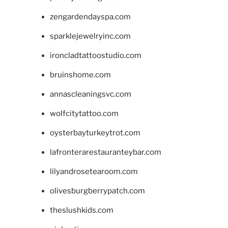
zengardendayspa.com
sparklejewelryinc.com
ironcladtattoostudio.com
bruinshome.com
annascleaningsvc.com
wolfcitytattoo.com
oysterbayturkeytrot.com
lafronterarestauranteybar.com
lilyandrosetearoom.com
olivesburgberrypatch.com
theslushkids.com