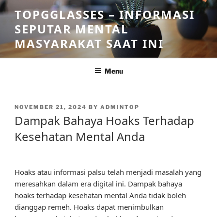
Skip
TOPGGLASSES – INFORMASI
to
SEPUTAR MENTAL
content
MASYARAKAT SAAT INI
Menu
POSTED
NOVEMBER 21, 2024
BY
ADMINTOP
ON
Dampak Bahaya Hoaks Terhadap
Kesehatan Mental Anda
Hoaks atau informasi palsu telah menjadi masalah yang
meresahkan dalam era digital ini. Dampak bahaya
hoaks terhadap kesehatan mental Anda tidak boleh
dianggap remeh. Hoaks dapat menimbulkan