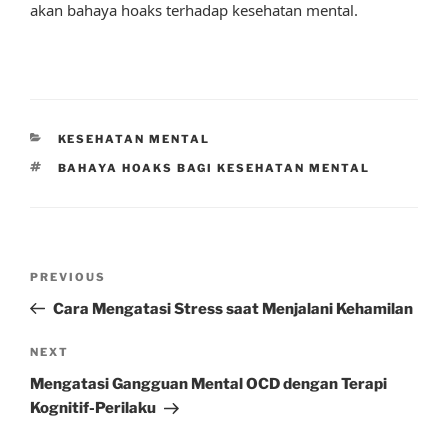
akan bahaya hoaks terhadap kesehatan mental.
CATEGORIES
KESEHATAN MENTAL
TAGS
BAHAYA HOAKS BAGI KESEHATAN MENTAL
Post
Previous
PREVIOUS
navigation
Post
Cara Mengatasi Stress saat Menjalani Kehamilan
Next
NEXT
Post
Mengatasi Gangguan Mental OCD dengan Terapi
Kognitif-Perilaku