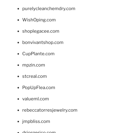
purelycleanchemdry.com
WishOping.com
shoplegacee.com
bonvivantshop.com
CupPlante.com
mpzin.com
stcreal.com
PopUpFlea.com
valueml.com
rebeccatorresjewelry.com
jmpbliss.com
drjorgerico.com