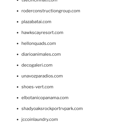
tsecincinnati.com
roderconstructiongroup.com
plazabatai.com
hawkscayresort.com
hellonquads.com
diarioanimales.com
decogaleri.com
unavozparadios.com
shoes-vert.com
elbotanicopanama.com
shadyoaksrockportrvpark.com
jccoinlaundry.com