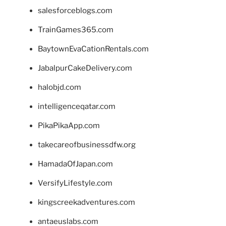
salesforceblogs.com
TrainGames365.com
BaytownEvaCationRentals.com
JabalpurCakeDelivery.com
halobjd.com
intelligenceqatar.com
PikaPikaApp.com
takecareofbusinessdfw.org
HamadaOfJapan.com
VersifyLifestyle.com
kingscreekadventures.com
antaeuslabs.com