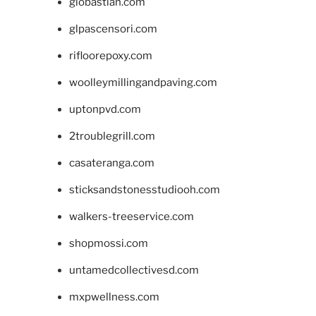
giobastian.com
glpascensori.com
rifloorepoxy.com
woolleymillingandpaving.com
uptonpvd.com
2troublegrill.com
casateranga.com
sticksandstonesstudiooh.com
walkers-treeservice.com
shopmossi.com
untamedcollectivesd.com
mxpwellness.com