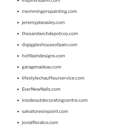
inspirehuahin.com
memmingerspainting.com
jeremypbeasley.com
thesandwichdepotcos.com
drgiggleshouseofpain.com
hotflashdesigns.com
garagenadeau.com
lifestylechauffeurservice.com
EverNewNails.com
insideoutdecoratingcentre.com
salvatoresinpoint.com
jovialfloralco.com