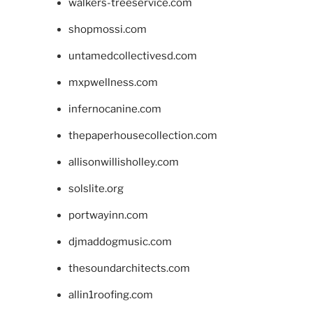
walkers-treeservice.com
shopmossi.com
untamedcollectivesd.com
mxpwellness.com
infernocanine.com
thepaperhousecollection.com
allisonwillisholley.com
solslite.org
portwayinn.com
djmaddogmusic.com
thesoundarchitects.com
allin1roofing.com