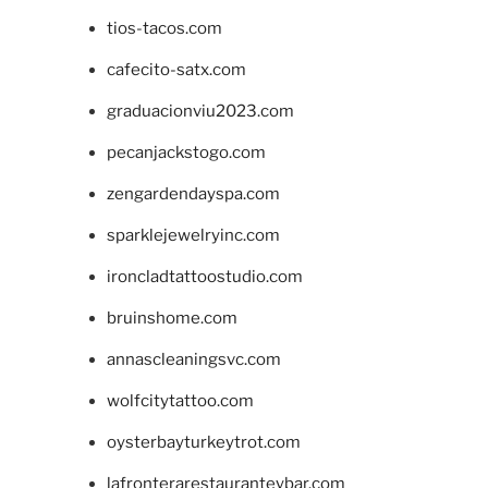
tios-tacos.com
cafecito-satx.com
graduacionviu2023.com
pecanjackstogo.com
zengardendayspa.com
sparklejewelryinc.com
ironcladtattoostudio.com
bruinshome.com
annascleaningsvc.com
wolfcitytattoo.com
oysterbayturkeytrot.com
lafronterarestauranteybar.com