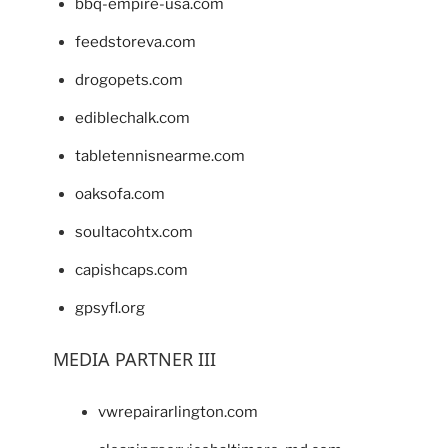
bbq-empire-usa.com
feedstoreva.com
drogopets.com
ediblechalk.com
tabletennisnearme.com
oaksofa.com
soultacohtx.com
capishcaps.com
gpsyfl.org
MEDIA PARTNER III
vwrepairarlington.com