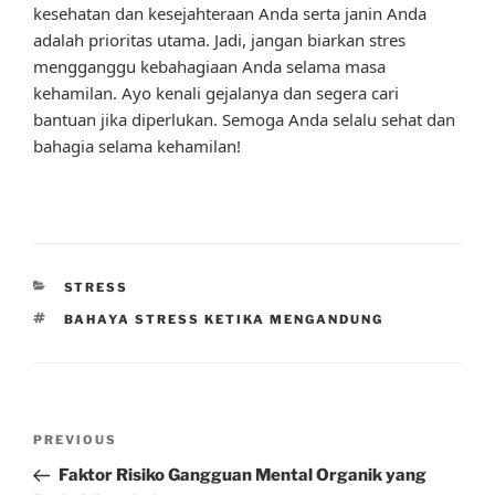
kesehatan dan kesejahteraan Anda serta janin Anda
adalah prioritas utama. Jadi, jangan biarkan stres
mengganggu kebahagiaan Anda selama masa
kehamilan. Ayo kenali gejalanya dan segera cari
bantuan jika diperlukan. Semoga Anda selalu sehat dan
bahagia selama kehamilan!
CATEGORIES
STRESS
TAGS
BAHAYA STRESS KETIKA MENGANDUNG
Post
Previous
PREVIOUS
navigation
Post
Faktor Risiko Gangguan Mental Organik yang