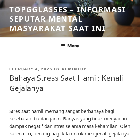
Skip
TOPGGLASSES – INFORMASI
to
SEPUTAR MENTAL
content
MASYARAKAT SAAT INI
Menu
POSTED
FEBRUARY 4, 2025
BY
ADMINTOP
ON
Bahaya Stress Saat Hamil: Kenali
Gejalanya
Stres saat hamil memang sangat berbahaya bagi
kesehatan ibu dan janin. Banyak yang tidak menyadari
dampak negatif dari stres selama masa kehamilan. Oleh
karena itu, penting bagi kita untuk mengenali gejalanya