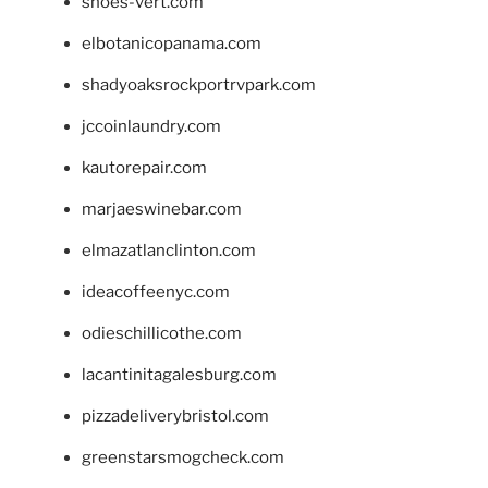
shoes-vert.com
elbotanicopanama.com
shadyoaksrockportrvpark.com
jccoinlaundry.com
kautorepair.com
marjaeswinebar.com
elmazatlanclinton.com
ideacoffeenyc.com
odieschillicothe.com
lacantinitagalesburg.com
pizzadeliverybristol.com
greenstarsmogcheck.com