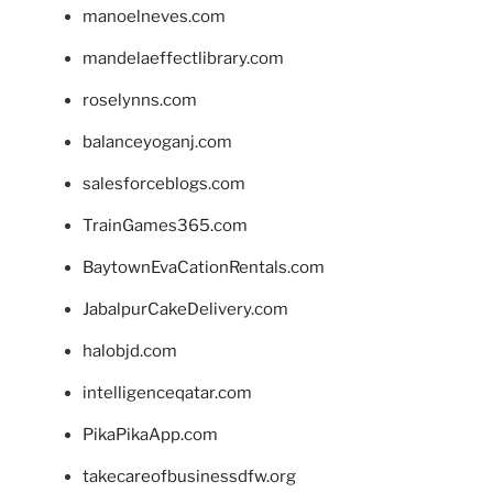
manoelneves.com
mandelaeffectlibrary.com
roselynns.com
balanceyoganj.com
salesforceblogs.com
TrainGames365.com
BaytownEvaCationRentals.com
JabalpurCakeDelivery.com
halobjd.com
intelligenceqatar.com
PikaPikaApp.com
takecareofbusinessdfw.org