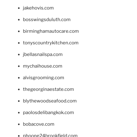
jakehovis.com
bosswingsduluth.com
birminghamautocare.com
tonyscountrykitchen.com
jbellasnailspa.com
mychaihouse.com
alvisgrooming.com
thegeorginaestate.com
blythewoodseafood.com
paolosdelibangkok.com
bobacove.com
phoone24brookfield.com