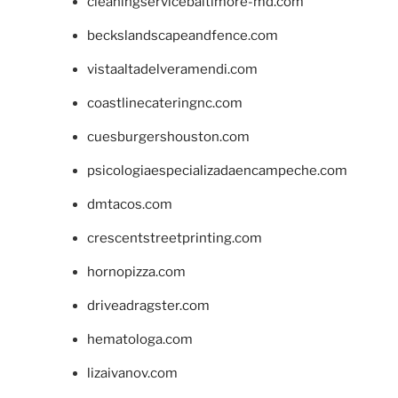
cleaningservicebaltimore-md.com
beckslandscapeandfence.com
vistaaltadelveramendi.com
coastlinecateringnc.com
cuesburgershouston.com
psicologiaespecializadaencampeche.com
dmtacos.com
crescentstreetprinting.com
hornopizza.com
driveadragster.com
hematologa.com
lizaivanov.com